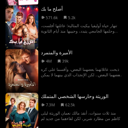
ماذا سيحدث بينهما؟
أصلح ما بك
571.6k
5.2k
تنهار حياة أوليفيا بيكيت المثالية؛ عائلتها أفلست،
وحلمها الجامعي يتبدد، وحبيبها منذ أيام الثانوية
أصبح عنيفا. يظهر سيباستيان (باش) مكدانيلز،
ملاكم صاعد يعمل ليلا في حانة ليهرب من ماضيه.
بعد إنقاذه أوليفيا من حبيبها السابق، تشتعل شرارة
الأميرة والمتمرد
الحب بينهما. لكن مع اقتراب الخطر، يجد باش
نفسه مجبرا على الاختيار بين أحلامه وإنقاذ الفتاة
4M
39k
التي قد تدمره.
ذبحت عائلاتهما بعضهما البعض، وأقسما على كره
بعضهما البعض... لكن الإنجذاب الذي بينهما لا يمكن
إنكاره. منار، الأميرة قائدة الذئاب، تدخل مملكة
الذئاب، عازمةً على النجاة في الكلية الحربية
القاسية. لكن ما لم تكن تتوقعه هو تآلفها وارتباطها
الوريثة وحارسها الشخصي المتملك
بسامي مرزوق -أقوى الذئاب هناك... وعدوها.
والآن، الذئب الوحيد الذي لم ترده، هو الوحيد القادر
7.3M
62.5k
على إنقاذها.
منذ ثلاث سنوات، أنقذ مالك نعمان الوريثة ليلى
كاظم من مطارد شرير، لكن لقاءهما من جديد لم
يكن كما توقعا، إذ أدى سوء فهم قديم إلى إشعال