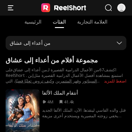
العلامة التجارية
الفئات
الرئيسية
من أعداء إلى عشاق
مجموعة أفلام من أعداء إلى عشاق
اكتشف67من الأعمال الدرامية القصيرة لـ⁨من أعداء إلى عشاق⁩على
ReelShort . استمتع بمشاهدة أفضل الأعمال الدرامية القصيرة مثل
⁨ابن
اضغط للمزيد
...
السيناتور⁩
و
⁨قهر المتنمرين⁩
و
⁨كيف تروض ثعلبًا فضيًا⁩
، التي
أنتقام الملك الألفا
4M
41.4k
قتل والده القاسي لينقذها. الآن، الملك الألفا الجديد
يخفي زوجته المصيرية ويستخدم أخرى مزيفة
ليحافظ على حياتها. لكن بينما هو غائب في ساحة
المعركة، تكتشفها المرأة المزيفة وتعذبها بوحشية.