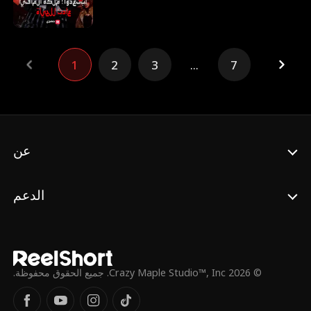
بفيليسيا وإذلالها وحماية أصدقائها، وتتحرك في
الخفاء بمهاراتها القتالية الفذة. فمتى سيدرك
الجميع أنها وريثة المافيا الحقيقية؟
1
2
3
...
7
عن
الدعم
© 2026 Crazy Maple Studio™, Inc. جميع الحقوق محفوظة.