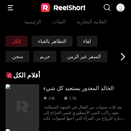
العلامة التجارية
الفئات
الرئيسية
لقاء
التظاهر بالغباء
الكل
السفر عبر الزمن
حريم
سجن
مارشال/جنرال
خالدة
الفداء
أفلام الكل
التقمص
من أعداء إلى عشاق
مافيا
الخالد المغدور يستعيد كل شيء
34k
1.5k
Grace Swanson
Autumn Noel
بعد ثلاث سنوات من القتال في الجبهة الشمالية،
يعود راكب التنين الأسطوري قيس الجرّاح إلى
مثلث الحب
الرئيس التنفيذي الق
دياره للزواج من المرأة التي أحبها لسنوات. لكنه
يجد قلعته محتلة، وخطيبته حاملاً من رجل آخر،
وي
وإرث عائلته مسروقاً من قبل مغتصب وقح. وبعد