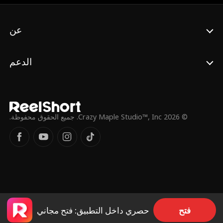
وريثة/اجتماعية
المجموعة المفضلة
دراما عائلية
مؤثر
بطلة قوية
عن
حب سام
طفل مفقود
الجيران
الدعم
ممنوع
يشعر بالراحة
زهرة الحائط
مشهور
الحرم الجامعي
جوك
© 2026 Crazy Maple Studio™, Inc. جميع الحقوق محفوظة.
عيد الميلاد
تعدد الهوية
علاقة وهمية
متأخر جداً
الملكية/النبلاء
البقاء
جراح
قوي الإرادة
إخوة غير أشقاء
فتح
حصري داخل التطبيق: فتح مجاني
برنامج واقعي
موسيقي
جندي