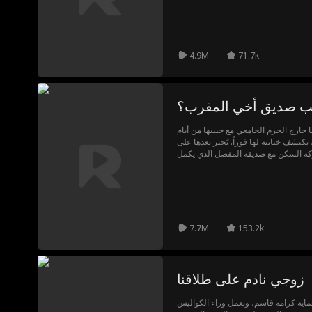
4.9M
71.7k
ا خارج الحرم الجامعي مع حبيبها من أيام
 تكتشف خيانته لها فوراً. تُجبر بعدها على
كة السكن مع صديقه المفضل الذي يكمل
 تتأجج مشاعر الحب القديمة مجدداً، يواجه
يدة متصديين لمحاولات الأحباء السابقين
7.7M
153.2k
زوجي نادم على طلاقنا
حماية كرامة قاسم، وتعمل وراء الكواليس