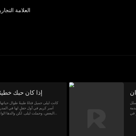
العلامة التجاري
ان
إذا كان حبك خطيئ
سلل
كانت ليلى جميل فتاةً طيبةً طوال حياته
دمة
آسر كريم في أول حفلٍ لها في المدرسة
 في
البعض، وحملت ليلى. لكن والدها الواع
لين
يريدون الفصل بينهما وأخذ طفلهما. والآن، تعهد بحمايتها مهما كلف الأمر.
خطة
جين
ران