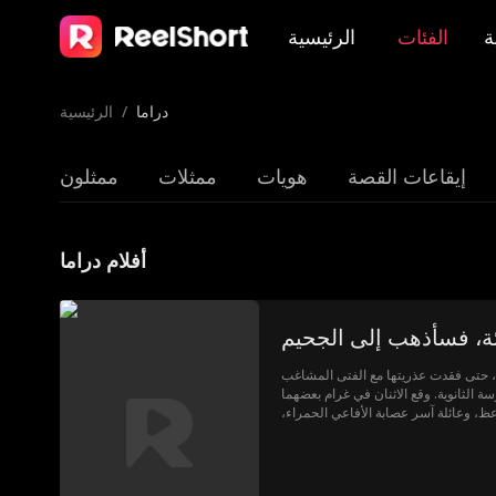
ة
الفئات
الرئيسية
دراما
/
الرئيسية
إيقاعات القصة
هويات
ممثلات
ممثلون
أفلام دراما
ة، فسأذهب إلى الجحيم
ا، حتى فقدت عذريتها مع الفتى المشاغب
 الثانوية. وقع الاثنان في غرام بعضهما
ظ، وعائلة آسر عصابة الأفاعي الحمراء،