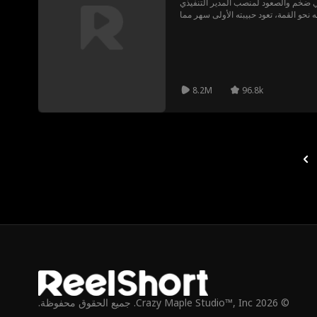
 ضخم والصعود لمنصب المدير التنفيذي
نحو القمة، تعود حبيبته الأولى سهر مما
ه تواجه أروى ضغوطًا متتالية من كل من
تفكير في الطلاق. وبعد تحملها للعديد من
 الذي دفعته من أجل تكريس نفسها للشخص
ار أروى الطلاق وتناضل لاستعادة مكانتها
كرئيسة تنفيذية.
8.2M
96.8k
© 2026 Crazy Maple Studio™, Inc. جميع الحقوق محفوظة.