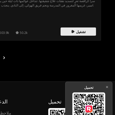
سراً كراقصة تعرٍ لتسديد نفقات علاج شقيقتها. تتداخل عوالمها ذات ليلة حين ي
كاسبر، غريمها المغرور في المدرسة ونجم فريق الهوكي، إلى النادي. ينجذب فو
إلى الراقصة الغامضة إنجل، غير مدرك أنها الفتاة ذاتها التي يتشاجر معها
المدرسة. ولكن كلما توطدت علاقتهما، اقتربا أكثر من كشف أسرار بعضهما.
تشغيل
503.9k
50.2k
تحميل
تحميل
الدع
ملاحظ