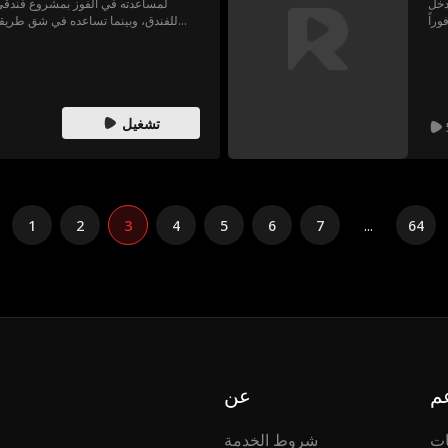
دخل
لمساعدته في الفوز بمشروع فندقي
راً
للفندق، وبينما تساعده في شق طريقه 
 في
يحدث توترًا في علاقتهما. وفي الوقت نفس
حولها بما فيهم قاسم، مما يدفعها لل
الإهانات، تدرك أخيرًا قيمتها والثمن
الخطأ. ومع استعادة ثقتها بنفسها تخت
تشغيل
1
2
3
4
5
6
7
...
64
م
عن
ات
شروط الخدمة