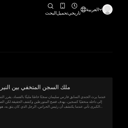
العربية
تاريخي
تحميل
البحث
ملك السجن المتخفي بين النير
عندما يرث الجندي السابق فارس سليمان سجنًا خاصًا مليئًا بالفساد، يقرر الت
إلى داخله متخفيًا كسجين، بهدف فضح المتورطين وكشف الحقيقة.لكن الص
الكبرى تأتي عندما يكتشف أن رئيس الحراس، الرجل الذي كان يثق به، هو
الحقيقة زعيم الشبكة الإجرامية داخل السجن الآن، على فارس أن يُقنع المسؤو
بأنه ليس مجرد سجين... بل المالك الحقيقي لهذا السجن. أو عليه أن يفكر ب
للهروب.وأثناء كل هذا، بينما يحاول حماية الضعفاء من حوله من ضمنهم س
مُسن تم تمديد مدة سجنه زورًا، وطبيبة جميلة وجدت نفسها وسط الني