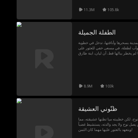
11.3M
105.8k
الطفلة الجميلة
المدينة بسحرها وأناقتها، تدخل في خطوبة
ب وأب لطفلة، في مسعى خفي للعثور على
ما لم يخطر ببالها قط، أن ليان، ابنة طارق
ا الضائعة التي ظلّ قلبها يهفو إليها منذ
سنين.
8.9M
103k
ظنّوني العشيقة
 نوح، لكن خطيبته ميا تظنها عشيقته، مما
 يصل نوح ولا يجد والدته، يستشيط غضباً
ويتعهد بالعثور عليها مهما كان الثمن!