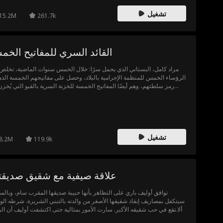
المتقاطعة. هل سيتمكن فارس من النجاة وكشف الحقيقة؟ أم سيكون م
تشغيل
ضحية أخرى لسجنه الخ
15.2M
261.7k
القائد السري للمفاتيح الخ
مراد كامل، البستاني الذي يحمل سرًا: خلال الخمس سنوات الماضية، 
الرؤساء الخمس للمنظمة الإجرامية بالبلاد، وحصل على مفاتيحهم الخمسة الذهب
رمز سلطتهم، وهم أيضًا المفاتيح الخمسة للخزنة السرية بالقبو التي يُخزن 
ثروتهم كلها. وهو الآن مستعد للتوقف عن التظاهر، ومنح زوجته حياة من ال
والرفاهية. لكن قبل أن يكشف عن هويته لها، اكتشف أنها على علاقة مع جنرال
مستوى عالٍ من المنظمة، ألا وهو نشأت. ونشأت يريد من مراد كونه بستاني،
يساعده ليقتحم الخزنة السرية ذات المفاتيح الذهبية. والآن، يتوجب على مراد
يعثر على طريقة ليثبت للجميع أنه القائد الحقيقي، بينما يحاول القبض على ن
تشغيل
متلبسًا بجريمته...وكل هذا والجميع ينظر إليه على أنه مجرد بستاني.
8.2M
119.9k
علاقة صيفية مع شقيق صديق
توافق أوليف باري على التظاهر بأنها حبيبة صديقها المقرب سام، وبالمق
سيتكفل بمصاريف إنقاذ شقيقها الأصغر من والدته بالتبني الشريرة. شرطه الوح
ألا تقع في حب شقيقه الأكبر. سارت الأمور بمثالية حتى اكتشفت أوليف أن ال
الذي هامت به سرا بعد علاقة عابرة، وشقيق سام الأكبر الذي يُمنع التقرب منه، 