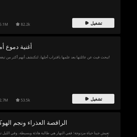
الشخص ذاته.
تشغيل
5.1M
82.2k
أغنية دموع أ
تبحث فيث عن عائلتها بعد علمها باقتراب أجلها، لتكتشف أنهم أكثر من تبغضهم!
تشغيل
2.7M
53.5k
الراقصة العذراء ونجم الهو
تعيش جينا حياة مزدوجة؛ ففي النهار هي طالبة هادئة وبسيطة، وفي الليل ت