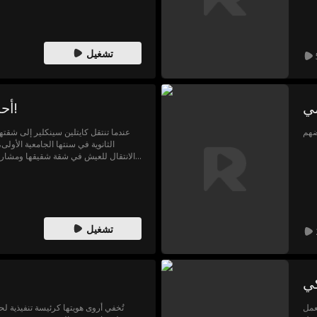
تشغيل
مي
أحب صديق أخي المقرب؟!
عندما تنتقل كايتلين سينكلير إلى شقته
الثانوية في سنتها الجامعية الأولى،
الانتقال للعيش في شقة شقيقها ومشار
دراساته العليا في الجامعة ذاتها. وحين
كايتلين وكول تحديات علاقتهما الجد
والفتيات اللئيمات، والأسوأ من ذلك كله، شقيق كايتلين، لتفريقهما.
تشغيل
كي
عمل
تُخفي أروى هويتها كرئيسة تنفيذية ل