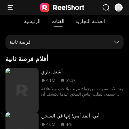
العلامة التجارية
الفئات
الرئيسية
فرصة ثانية
أفلام فرصة ثانية
أشعل ناري
4.1M
51.3k
بعد ثلاث سنوات من زواج مرتب بلا حب وبلا علاقة
حميمة، تطلب إيناس الطلاق عندما تكتشف أن
زوجها رجل الإطفاء الجذاب قد جعل إحداهن حاملًا.
رغم أن ذلك يعني دفن إعجابها به الذي دام عشر
سنوات، إلا أن زوجها يرفض التوقيع على أوراق
أبي، أنقذ أمي! إنها في السجن
الطلاق إلا إذا وافقت على التظاهر بأنهما زوجان
محبان لمدة شهر أخير... ولكن تُصدم إيناس عندما
4.6M
44k
تكتشف أن هناك سوء فهم كبير بينها وبين زوجها...