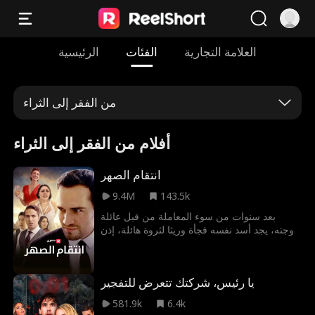
العلامة التجارية
الفئات
الرئيسية
من الفقر إلى الثراء
أفلام من الفقر إلى الثراء
انتقام الصهر
9.4M
143.5k
بعد سنوات من سوء المعاملة من قبل عائلة
زوجته، يجد أسد نفسه فجأة وريثا لثروة هائلة، إذن
كيف سيحصل على انتقامه الآن وهل نجح فيها؟
يا رئيس، شركتك تتعرض للتفجير
581.9k
6.4k