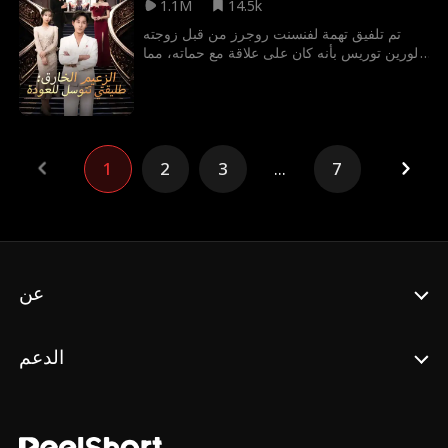
1.1M
14.5k
تم تلفيق تهمة لفنسنت روجرز من قبل زوجته
لورين توريس بأنه كان على علاقة مع حماته، مما
أجبره على المغادرة بلا شيء. في لحظة يأسه، تم
التعرف عليه بشكل غير متوقع كحفيد دون واتسون
وورث عين الشيطان، ليصبح وريث المجموعة
الكبرى. بفضل قدرته على رؤية الكنوز وفطنته
التجارية، عاد فنسنت بقوة، وداس على عائلة
1
2
3
...
7
توريس، وابتلع مجموعة إيفانز، وفاز بقلب سابينا
شتراوس، وحقق أرباحًا بمليار دولار في مجال
المقامرة بالأحجار، مما أحبط مؤامرة المجموعة
المناهضة للكبرى. ومع فتح اختبارات دون واتسون
له تدريجيًا، تولى فنسنت في النهاية قيادة
المجموعة الكبرى، وكشف جرائم لورين، وتزوج
حبه الحقيقي سابينا، ووصل إلى قمة السلطة.
عن
الدعم