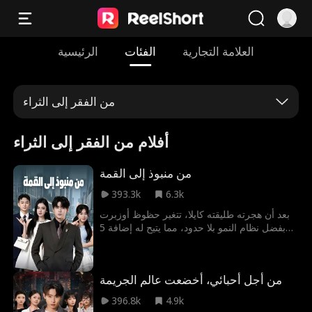
العلامة التجارية
الفئات
الرئيسية
من الفقر إلى الثراء
أفلام من الفقر إلى الثراء
من منبوذ إلى القمة
393.3k
6.3k
بعد أن هجرته طليقته كايلا، تتغير حظوظ أوزبرت
بفضل نظام النمو بلا حدود، مما يتيح له إضافة 5
سم إلى أي شيء يلمسه؛ من الأرصدة المالية إلى
السيارات الرياضية. وفي ليلة وضحاها، يصعد نجمه
ككبير أطباء التجميل، وينقذ جوليا الفاتنة، ويخطف
من أجل أحبائي، أخضعت عالم الجريمة
الأضواء من كايلا في حفل لم الشمل. ومع تنامي
قواه، يتحول أوزبرت من فاشل منبوذ إلى قطب
396.8k
4.9k
أعمال، ليجد الحب الحقيقي والاحترام المطلق في