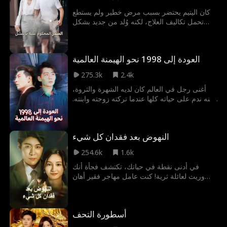
كان اليتيم يحتضر بسبب مرض خطير ولم يستطع
تحمل تكاليف العلاج، لكنه وُلد من جديد بشكل
معجزة كابن لملياردير. الآن، يجب عليه إنفاق
ثروته المليارية الموروثة خلال ثلاثة أشهر للحصول
على فرصة جديدة للحياة!
العودة إلى 1998 نحو الهيمنة العالمية
275.3k
2.4k
أغنى رجل في العالم كان لديه الشهرة والثروة،
لكنه ندم على حياته كلها عندما تركته زوجته وابنته.
في شيخوخته، اتُهم زوراً ومات ظلماً. بعد أن وُلد
من جديد وعاد بالزمن، قرر تصحيح الأمور هذه
المرة. قام بالمقامرة، أنقذ الأقوياء، وواجه من
النهوض بعد فقدان كل شيء
ظلموه بمعلومات لا يعرفها إلا هو كمسافر عبر
الزمن...
254.6k
1.6k
في أدنى نقطة في حياتك، تكتشف فجأة أنك
وريث لعائلة ثرية! كنت عامل مهاجر فقير أهان
رئيسك عن طريق الخطأ وتعرضت لخيانة زوجتك.
تشعر باليأس التام، وتعلم أنك ورثت مليارات من
عائلة ثرية! مع هذه الثروة الجديدة، تواجه خطيبتك
أسطورة التحف
وأولئك الذين أساءوا إليك سابقًا! في الوقت نفسه،
تلتقي بالمرأة التي، في لحظتك الأشد صعوبة،