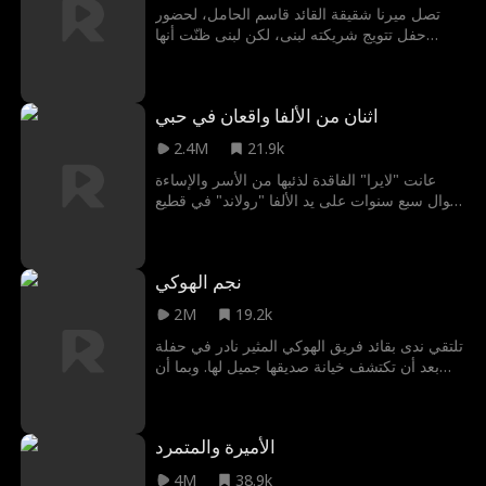
تصل ميرنا شقيقة القائد قاسم الحامل، لحضور
حفل تتويج شريكته لبنى، لكن لبنى ظنّت أنها
عشيقته. وبسبب غيرتها، قامت بالاعتداء على
ميرنا، وتتسبب في إجهاضها للجنين. والآن أبناء
عائلة الوكيل يريدون الثأر والانتقام
اثنان من الألفا واقعان في حبي
2.4M
21.9k
عانت "لايرا" الفاقدة لذئبها من الأسر والإساءة
طوال سبع سنوات على يد الألفا "رولاند" في قطيع
"ولفسبين". وفي إحدى محاولات هربها، تقضي ليلة
عابرة بالصدفة مع الألفا "ألفريد"، أقوى زعماء
قطيع "مونشادو"، وتحمل بطفله. ينقذها "ألفريد"
نجم الهوكي
ويأخذها إلى قطيعه، ولحمايتها، يبرمان معاً عقد
"لونا" مزيفاً.
2M
19.2k
تلتقي ندى بقائد فريق الهوكي المثير نادر في حفلة
بعد أن تكتشف خيانة صديقها جميل لها. وبما أن
نادر معروف بأنه لا يعاشر الفتيات إلا مرة واحدة،
توافق ندى على قضاء ليلة ممتعة مع نادر دون أي
التزامات، ولكن عندما ينشأ بينهما شعور، تكتشف
الأميرة والمتمرد
ندى أن سمعة نادر كعاشق تعود إلى قاعدة: لا
يمكنه إقامة علاقة مع أي شخص مرتين، وإلا
4M
38.9k