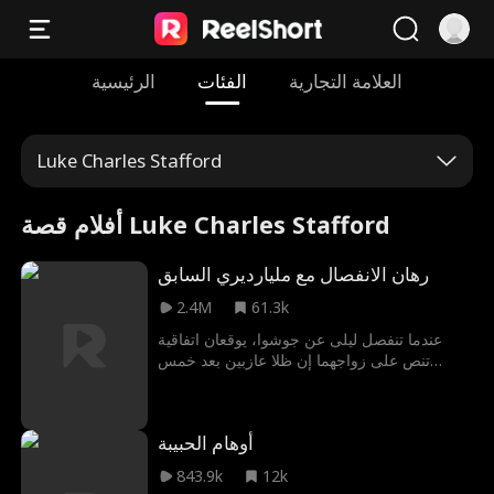
العلامة التجارية
الفئات
الرئيسية
Luke Charles Stafford
أفلام قصة Luke Charles Stafford
رهان الانفصال مع مليارديري السابق
2.4M
61.3k
عندما تنفصل ليلى عن جوشوا، يوقعان اتفاقية
تنص على زواجهما إن ظلا عازبين بعد خمس
سنوات. تمر السنوات، ويصبح جوشوا أشهر وأغنى
طاهٍ في العالم، ثم يتولى منصب رئيس الطهاة في
المطعم الذي تعمل فيه ليلى. يطالبها جوشوا
أوهام الحبيبة
بالوفاء بالعقد، لكن بسبب تدهور حالتها الصحية،
تكذب ليلى وتخبره بأنها مخطوبة. رغم ذلك، يشتعل
843.9k
12k
الحب بينهما وتستحيل مقاومته. فهل سيكتشف