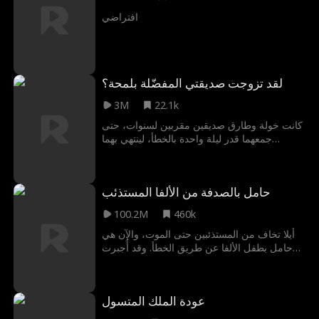
افتراضي
لقد تزوجت صديقتي المفضّلة بلمحة؟
3M
22.1k
كانت خولة وطارق صديقين مقربين لسنوات، حتى
جمعهما قدر ليلة واحدة بالخطأ، لينتهي بهما
المطاف في زواج عرفي! هل سيعترف طارق بأنه
كان واقعًا في حب خولة طوال هذه السنوات،
ليحررها من قيد صداقة؟ وماذا ستفعل خولة عندما
حامل بالصدفة من الألفا المستذئب
تكتشف أن طارقًا هو في الواقع رئيس تنفيذي
ملياردير؟
100.2M
460k
أيلا تخاف من المستذئبين حتى الموت، والآن هي
حامل بطفل الألفا عن طريق الخطأ. وقد أُجبرت
على زواج صوري مع الألفا الملياردير دومينيك
مون، عليها أن تخفي هويتها الحقيقية لحماية نفسها
وطفلها من المسذئبين
عودة الملك المتسول