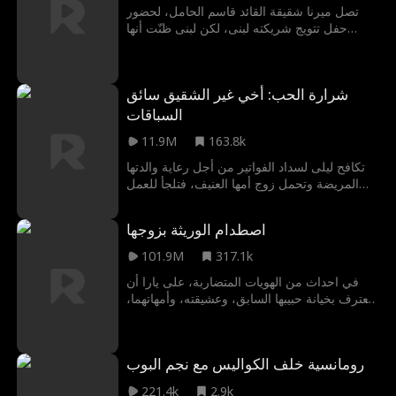
جوشوا كذبة ليلى؟ وهل يمكنهما تعويض ما فاتهما
تصل ميرنا شقيقة القائد قاسم الحامل، لحضور
ليعودا معاً وينتصر حبهما؟
حفل تتويج شريكته لبنى، لكن لبنى ظنّت أنها
عشيقته. وبسبب غيرتها، قامت بالاعتداء على
ميرنا، وتتسبب في إجهاضها للجنين. والآن أبناء
عائلة الوكيل يريدون الثأر والانتقام
شرارة الحب: أخي غير الشقيق سائق
السباقات
11.9M
163.8k
تكافح ليلى لسداد الفواتير من أجل رعاية والدتها
المريضة وتحمل زوج أمها العنيف، فتلجأ للعمل
كراقصة في سباقات الشوارع غير القانونية. لكن،
وكأن القدر يسخر منها، تصطدم بدون أن تدري
اصطدام الوريثة بزوجها
بأشهر وأخطر متسابق شوارع في العالم--أخيها
غير الشقيق. وتعطيه عذريتها.
101.9M
317.1k
في احداث من الهويات المتضاربة، على يارا أن
تعترف بخيانة حبيبها السابق، وعشيقته، وأمهاتهما،
وخطيبها الأرستقراطي الجديد، والنساء اللواتي
يحاولون سرقة حبيبها الحقيقي، وأخيرًا حماتها
المسيطرة! فهل ستنجح يارا في التغلب عليهم
رومانسية خلف الكواليس مع نجم البوب
جميعًا؟
221.4k
2.9k