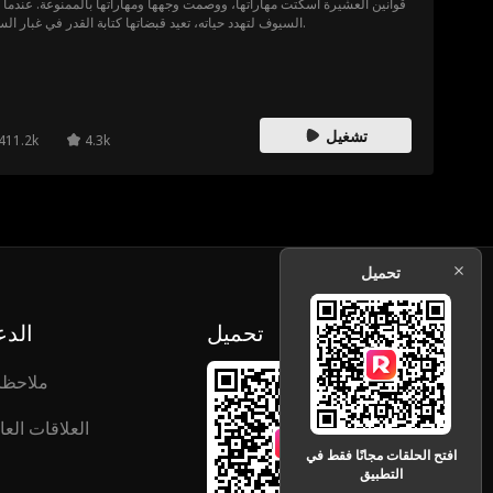
قوانين العشيرة أسكتت مهاراتها، ووصمت وجهها ومهاراتها بالممنوعة. عندما ت
السيوف لتهدد حياته، تعيد قبضاتها كتابة القدر في غبار الساحة.
تشغيل
411.2k
4.3k
تحميل
تحميل
الدع
ملاحظ
العلاقات العا
افتح الحلقات مجانًا فقط في
التطبيق