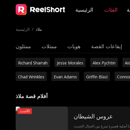
ة
الفئات
الرئيسية
ملاذ
/
الرئيسية
إيقاعات القصة
هويات
ممثلات
ممثلون
Richard Sharrah
Jesse Morales
Alex Pychtin
Ai
Chad Wrinkles
Evan Adams
Griffin Blazi
Conno
أفلام قصة ملاذ
الأحدث
عروس الشيطان
أصلية قصيرة تمزج بين الخيال الحديث