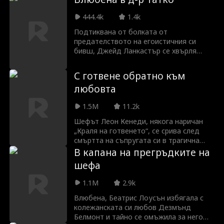
първия човек, когото срещнат. Един за
друг!
444.4k
1.4k
Подтиквана от болката от
предателството на егоистичния си
бивш, Джейд Ланкастър се хвърля
стремглаво в хирургическата си
специализация, решена да му докаже,
С готвене обратно към
че греши. Но не очакваше да се
любовта
сблъска с ръководителя си в една
гореща нощ! Представяме ви д-р
1.5M
11.2k
Деймън Форд—известен хирург с
безмилостен характер и шокираща
Шефът Леон Кенеди, някога наричан
тайна: той е бащата на бившия ѝ и
„Краля на готвенето“, се срива след
баща на детето на Джейд!
смъртта на съпругата си в трагична
автомобилна катастрофа. Дълбоката
В капана на прегръдките на
депресия го тласка към живот на
шефа
улицата.Единственото, което му
остава, е любимото му куче Данте.
1.1M
2.9k
Собственикът на ресторанта го
приютява и му дава работа, без да
Влюбена, Беатрис Лоусън избягала с
подозира кой всъщност е той. В
колежанската си любов Дезмънд
кухнята Леон трябва да търпи обидите
Белмонт и тайно се омъжила за него