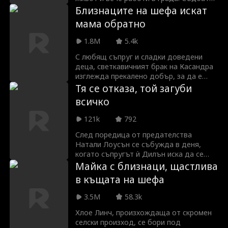
ѝ се преобръща, когато припознава
Близнаците на шефа искат
красивия непознат Уилям и е принудена
мама обратно
да се омъжи за него, без да подозира,
че той е директорът на Корпорация
1.8M
5.4k
Ървинг. Въпреки че и двамата се
надяват на бърз развод, съвместният
С любящ съпруг и сладки доведени
им живот разпалва неочаквани искри.
деца, светкавичният брак на Касандра
За да спасят любовта си и Корпорация
изглежда прекалено добър, за да е
Ървинг от вражески ръце, Ема и Уилям
истина. Но дали проблемното ѝ минало
Тя се отказа, той загуби
трябва да се преборят с множество
ще я настигне? И защо децата
всичко
пречки и интриги.
изглеждат толкова познати?
121k
792
След поредица от предателства
Натали Лоусън се събужда в деня,
когато съпругът ѝ Дилън иска да се
ожени за доведената ѝ сестра Клои.
Майка с близнаци, щастлива
Вместо да се бори, тя си тръгва.
в къщата на шефа
Заминава за беззаконната Миана, за да
възроди империята на покойния си
3.5M
58.3k
баща. Там намира неочакван съюзник –
Винсънт Хоукинс, могъщ командир,
Хлое Линч, произхождаща от скромен
свързан със семейството ѝ чрез стар
селски произход, се бори под