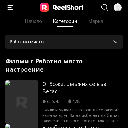
Начало
Категории
Марка
Работно място
Филми с Работно място
настроение
О, Боже, омъжих се във
Вегас
655.7k
1.9k
Емили и Уилям са готови да се оженят
един за друг. За да избегнат да бъдат
оженени за някого, когото никога не са
срещали - те се напиват и се женят за
Влюбена в д-р Татко