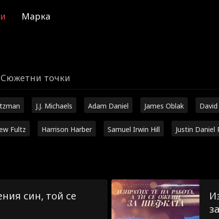
ии
Марка
Сюжетни точки
utzman
J.J. Michaels
Adam Daniel
James Oblak
David
ew Fultz
Harrison Harber
Samuel Irwin Hill
Justin Daniel 
ния син, той се
И
з