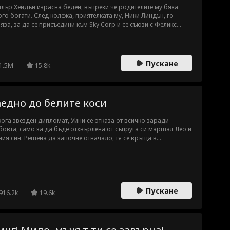
лър Хейдън израсна беден, въпреки че родителите му бяха
го богати. След колежа, приятелката му, Ники Линдън, го
яза, за да се присъедини към Sky Corp и се съюзи с Феликс
рк срещу него. На първия си работен ден, Тайлър помогна на
а Оуен и някак си се озова в бърз брак с внучката ѝ, Мейв Оуен,
ълнителен директор на Sky Corp. Тайлър се чувстваше
остоен за нея и искаше развод, но с времето преодоля
Пускане
1.5M
15.8k
игурностите си. По-късно баща му му каза истината.
ейството му също било богато. Но дотогава Тайлър вече
е научил, че любовта не е свързана с пари.
аедно до белите коси
ога звезден дипломат, Уини се отказа от всичко заради
овта, само за да бъде отхвърлена от съпруга си маршал Лео и
ния син. Решена да започне отначало, тя се връща в
ломатическия свят като мистериозната "Мис Уан,"
чатлявайки съюзници и съперници. Когато Лео най-накрая
алява, че я е пуснал, вече е твърде късно. Измени се разкриват,
на надвисва, а любовта се превръща в пепел. Докато Лео пада
бойното поле, Уини върви напред. Тя е по-силна, по-мъдра и
Пускане
ова да се изправи пред света по свои собствени правила.
916.2k
19.6k