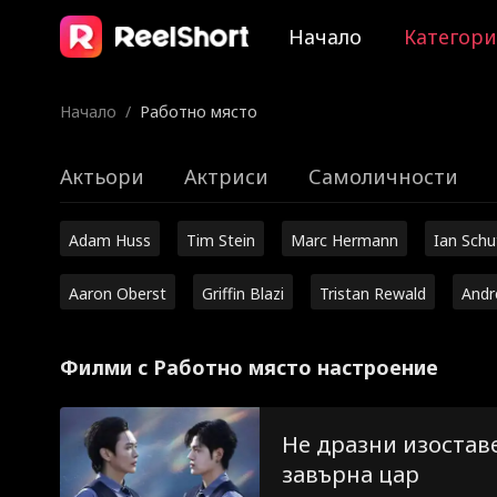
Начало
Категор
Начало
/
Работно място
Актьори
Актриси
Самоличности
Adam Huss
Tim Stein
Marc Hermann
Ian Sch
Aaron Oberst
Griffin Blazi
Tristan Rewald
Andr
Филми с Работно място настроение
Не дразни изоставе
завърна цар