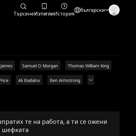
български
Търсене
Изтегли
История
 James
Samuel O Morgan
Thomas William King
Price
Ali Badalov
Ben Armstrong
зпратих те на работа, а ти се ожени
а шефката