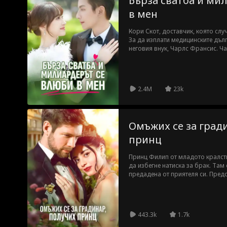
Бърза сватба и ми
в мен
Кори Скот, доставчик, която сл
За да изплати медицинските дълг
неговия внук, Чарлс Франсис. Ча
началото той мислеше, че тя е з
истинската си самоличност. Дока
се задълбочиха. Но лъжата му п
със закъснител, а детската му л
2.4M
23k
Чарлс и Кори щастлив край?
Омъжих се за град
принц
Принц Филип от младото кралст
да избегне натиска за брак. Там
предадена от приятеля си. Предс
Филип се съгласява на бърз брак
изправят заедно срещу мащехата
Това ѝ помага да наследи компа
правата върху кралските портре
443.3k
1.7k
истинската си самоличност, убе
Ана и двамата заживяват щастл