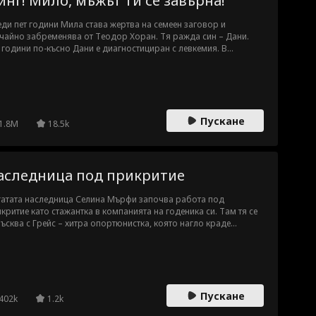
инг! Мило, мъжът ти се завърна!
ди пет години Мила става жертва на семеен заговор и
чайно забременява от Теодор Хоран. Тя ражда син – Дани.
 години по-късно Дани е диагностициран с левкемия. В
аянието си Мила решава да продаде семейния амулет на
анови, който Теодор ѝ е оставил. Докато цялата фамилия
ан издирва Дани из града, Мила постъпва на работа в
порацията „Хоран“ като лична асистентка на Теодор. В
дневното сътрудничество напрежението и чувствата между
Пускане
мата бързо се разпалват отново.
1.8M
18.5k
аследница под прикритие
атата наследница Селина Мърфи започва работа под
критие като стажантка в компанията на годеника си. Там тя се
ъсква с Грейс – хитра опортюнистка, която нагло краде
оличността ѝ и с помощта на колегите безмилостно тормози
вото момиче“. Този път обаче Грейс си намери майстора.
инската наследница е готова да отвърне на удара.
Пускане
402k
1.2k