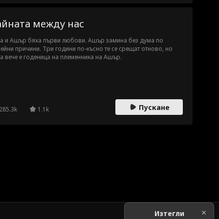
айната между нас
а и Ашър бяха първи любови. Ашър замина без дума по
ейни причини. Три години по-късно те се срещат отново, но
а вече е годеница на племенника на Ашър.
Пускане
285.3k
1.1k
Изтегли