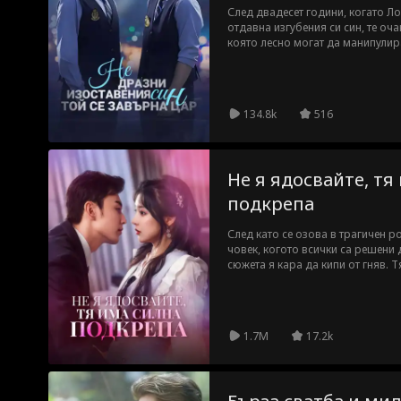
След двадесет години, когато Ло
отдавна изгубения си син, те оч
която лесно могат да манипулира
отмъстителна душа, която се е в
вижда като трън в очите, сестрат
родителите се опитват да го обв
хладна усмивка — "Ще си върна 
134.8k
516
включително и империята Лоу, ко
Не я ядосвайте, тя
подкрепа
След като се озова в трагичен р
човек, когото всички са решени 
сюжета я кара да кипи от гняв. Тя
осмели да я тормози, ще му разб
колебание.
1.7M
17.2k