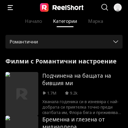
Начало
Категории
Марка
Романтични
Филми с Романтични настроение
Подчинена на бащата на
бившия ми
1.7M
9.2k
Хванала годеника си в изневяра с най-
добрата си приятелка точно преди
сватбата им, Флора бяга и преживява
бурна авантюра за една нощ с красив
Бременна и глезена от
непознат. Тя дори не подозира, че той
милиардера