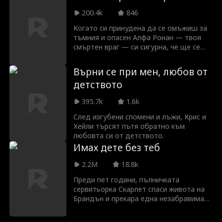
приеме уреден брак, но открива, че
чичото на годеника ѝ е нейният вече
200.4k
846
преуспял бивш. Старите чувства
Когато си принудена да се омъжиш за
пламват отново, недоразуменията се
тъмния и опасен Алфа Ронан — твоя
изясняват и двамата получават втори
смъртен враг — си сигурна, че ще се
шанс за любов.
убиете един друг преди да стигнете до
олтара. Но когато общ враг заплашва
Върни се при мен, любов от
да унищожи глутницата ти, ще
детството
приемеш ли, че сте предопределени
един за друг? Или ще пожънеш
395.7k
1.6k
смъртоносни последици?
След изгубени спомени и лъжи, Крис и
Хейли търсят пътя обратно към
любовта си от детството.
Имах дете без теб
2.2M
18.8k
Преди пет години, пълничката
сервитьорка Скарлет спаси живота на
Брандън и прекара една незабравима
нощ със страст с него, преди да
изчезне. Сега тя се завръща —