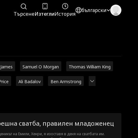
български
Търсене
Изтегли
История
 James
Samuel O Morgan
Thomas William King
Price
Ali Badalov
Ben Armstrong
решна сватба, правилен младоженец
еникът на Емили, Хенри, я изоставя в деня на сватбата им.