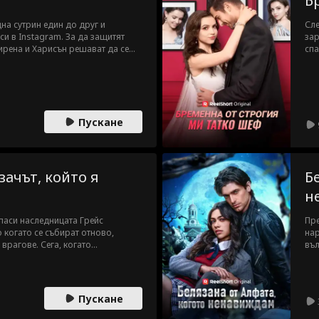
Б
на сутрин един до друг и
Сле
си в Instagram. За да защитят
зар
ирена и Харисън решават да се
спа
ството.
ден
пом
бли
мес
Пускане
ачът, който я
Б
н
паси наследницата Грейс
Пре
о когато се събират отново,
нар
врагове. Сега, когато
въл
е застрашена, баща ѝ наема Джак
Дей
то са принудени да прекарват
Алф
и да устоят един на друг?
пом
най
Пускане
изб
при