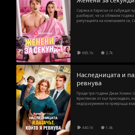
Женени за секунди
Сирена и Харисън се събуждат ед
разбират, че са обявили годежа 
репутацията на компаниите си, С
преструват на двойка пред обще
695.1k
2.7k
Наследницата и паз
ревнува
Преди три години Джак Хокинс с
Кристенсен от зъл преследвач, н
недоразумение ги превръща във 
безопасността на Грейс отново 
като неин личен бодигард. Кога
всяка секунда заедно, ще могат л
440.1k
1.4k