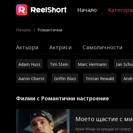
Начало
Категор
Начало
/
Романтични
Актьори
Актриси
Самоличности
Adam Huss
Tim Stein
Marc Hermann
Ian Sch
Aaron Oberst
Griffin Blazi
Tristan Rewald
Andr
Филми с Романтични настроение
Моето щастие с м
Ария Уокър се нуждае от съпруг, 