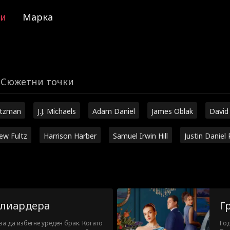
ии
Марка
Сюжетни точки
utzman
J.J. Michaels
Adam Daniel
James Oblak
David
ew Fultz
Harrison Harber
Samuel Irwin Hill
Justin Daniel 
илиардера
Г
за да избегне уреден брак. Когато
Год