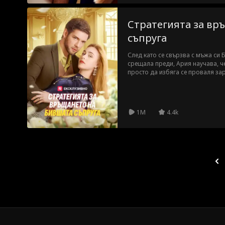
Стратегията за вр
съпруга
След като се свързва с мъжа си 
срещала преди, Ария научава, че
просто да избяга се проваля за
ѝ – да проектира новата къща н
самоличността си и започва да
парите. По време на това Бендж
Ария, докато тя също развива чув
1M
4.4k