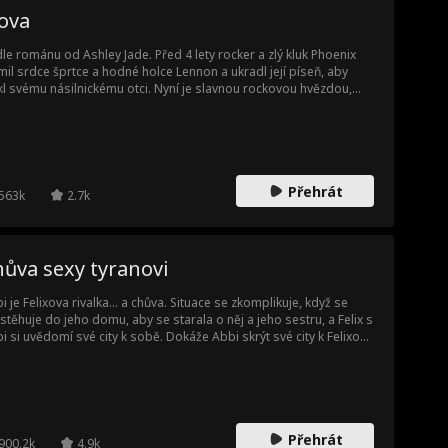
ova
le románu od Ashley Jade. Před 4 lety rocker a zlý kluk Phoenix
mil srdce šprtce a hodné holce Lennon a ukradl její píseň, aby
kl svému násilnickému otci. Nyní je slavnou rockovou hvězdou,
padá drogám a alkoholu, a ona je najata, aby ho na turné udržela
ízlivého po dobu 8 týdnů. Mohou Lennon a Phoenix zahojit staré
y, nebo jim minulost zabrání ve druhé šanci na lásku?
Přehrát
563k
2.7k
ůva sexy tyranovi
i je Felixova rivalka... a chůva. Situace se zkomplikuje, když se
stěhuje do jeho domu, aby se starala o něj a jeho sestru, a Felix s
i si uvědomí své city k sobě. Dokáže Abbi skrýt své city k Felixovi,
 si udržela práci chůvy?
Přehrát
900.2k
4.9k