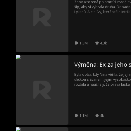
Znovuzrozená po smrtící zradě své
šíp, aby si vybrala druha. Dopadn
Lykanů. Ale s Ivy, která stále intr
musí Diana bojovat, aby změnila
1.3M
4.3k
Výměna: Ex za jeho 
Byla doba, kdy Nina věřila, že její 
uličkou s Evanem, jejím vysokošk
rozbila a naučila ji, že pravá lásk
jejich rozvodu si slíbila, že už ni
života vtrhl Damon—Evanův nejmla
utéct. Snaží se držet odstup, nec
ale Damonova neúnavná snaha ji 
1.1M
4k