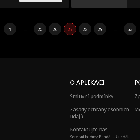
1
...
25
26
27
28
29
...
53
O APLIKACI
P
Smluvní podmínky
Zp
Zásady ochrany osobních
Mé
údajů
Kontaktujte nás
Servisní hodiny: Pondělí až neděle,