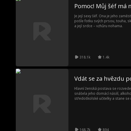
Pomoc! Můj šéf má 
Je její sexy šéf. Ona je jeho zam
pošle fotku svých prsou, touha, sk
a její srdce – vzhůru nohama.
318.1k
1.4k
Vdát se za hvězdu p
Hlavní ženská postava se rozved
snášela jeho domácí násilí, alkoh
středoškolské učitelky a stane s
Během této doby ji její exmanžel 
požadavky její práce ji zanechávaj
nestačilo, hvězda, kterou spravuje
život—každý den ji škádlí a vytváří p
se její život stal tak temným? Ale—
studentem? A Lucas říká, že se mu
168.7k
894