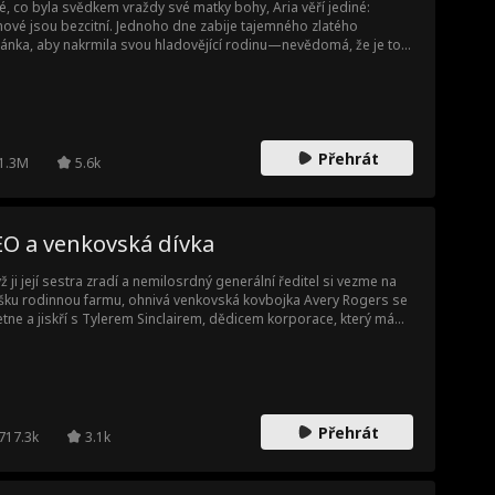
é, co byla svědkem vraždy své matky bohy, Aria věří jediné:
ové jsou bezcitní. Jednoho dne zabije tajemného zlatého
ánka, aby nakrmila svou hladovějící rodinu—nevědomá, že je to
vátné stvoření Olympu. Setká se tváří v tvář s vrahem své matky,
mrtelným šampionem Olympu - Kairosem, který ji přivede zpět
Olymp, aby čelila spravedlnosti. Během své cesty se dozvídá o
 skutečné identitě, síle, kterou má, a srdcervoucí pravdě o
rosově násilné minulosti. Společně čelí nebezpečí, překonávají
Přehrát
umata a učí se přijmout svůj Osud, který je navždy spojuje.
1.3M
5.6k
EO a venkovská dívka
ž ji její sestra zradí a nemilosrdný generální ředitel si vezme na
ku rodinnou farmu, ohnivá venkovská kovbojka Avery Rogers se
etne a jiskří s Tylerem Sinclairem, dědicem korporace, který má
rat její půdu. Ale když se střetne touha a loajalita, maloměstské
lování—Tylerův odvážný pokus zachránit Avery a odkaz jejího
e—promění nepřátele v něco nebezpečně blízkého milencům a
vrátí jejich světy naruby.
Přehrát
717.3k
3.1k