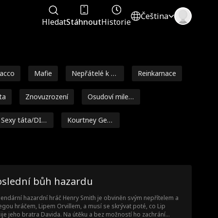
Čeština
Hledat
Stáhnout
Historie
tacco
Mafie
Nepřátelé k m
Reinkarnace
ilencům
ta
Znovuzrození
Osudoví milen
ci
Sexy táta/DIL
Kourtney Geor
F
ge
Láska po rozv
Smlouva milen
Těhotenství
odu
ců
on Runk
Nicolas Sellar
Toxický
oslední bůh hazardu
Tabu
Dětská láska
Romantická k
endární hazardní hráč Henry Smith je obviněn svým nepřítelem a
omedie
egou hráčem, Lipem Orvillem, a musí se skrývat poté, co Lip
Courtney Carl
Vlkodlak
Kancelářská r
ije jeho bratra Davida. Na útěku a bez možností ho zachrání