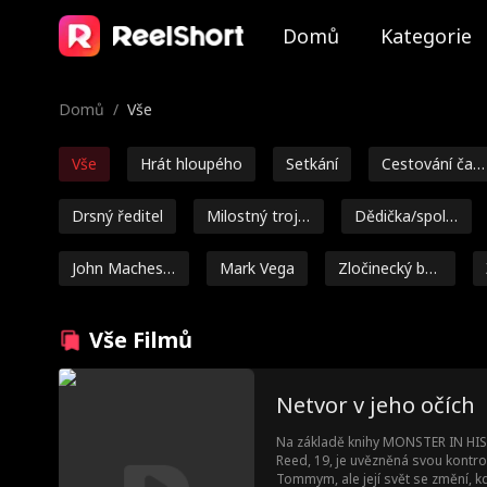
Domů
Kategorie
Domů
/
Vše
Vše
Hrát hloupého
Setkání
Cestování čas
em
Drsný ředitel
Milostný trojú
Dědička/spole
helník
čnice
John Machesk
Mark Vega
Zločinecký bos
y
s
Vysokoškolská
Věkový rozdíl
Silná hrdinka
Vše Filmů
romance
Ella Frazee
Noah Fearnley
Seth Edeen
Fan
Netvor v jeho očích
Marc Herrman
Ashley Michell
Brooke Moltru
Na základě knihy MONSTER IN HIS 
n
e Grant
m
Reed, 19, je uvězněná svou kontrol
Žena
Z hadrů k boh
Dědička
Nevinná dív
Tommym, ale její svět se změní, kd