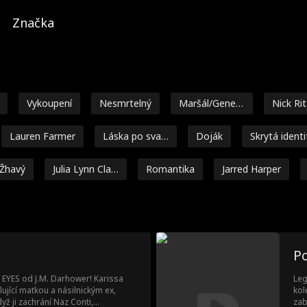
Značka
Vykoupení
Nesmrtelný
Maršál/Generá
Nick Ri
l
Lauren Farmer
Láska po svat
Doják
Skrytá identi
bě
Žhavý
Julia Lynn Clar
Romantika
Jarred Harper
ke
Isabella De So
Drak
Přátelé na mil
Geniální děti
uza Moore
ence
tasy
Miliardář
Jednorázovka
Více identit
Brand
P
el
Pomsta
Reverzní haré
Žena v domác
Zeť
EYES od J.M. Darhower! Karissa
Leg
m
nosti
ující matkou a násilnickým ex,
kol
ka
Super síla
Sladké
Mario Silva
Brittany Marsi
yž ji zachrání Naz Conti,
zab