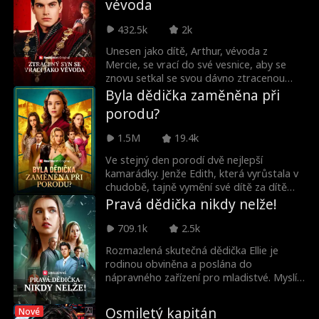
vévoda
tím maskovaným mužem, ale varuje ji, že
je terčem jeho nepřátel, a vyžaduje, aby
432.5k
2k
se k němu kvůli ochraně nastěhovala. Proč
se muž, který jí zlomil srdce, najednou
Unesen jako dítě, Arthur, vévoda z
chová jako její zachránce? A proč
Mercie, se vrací do své vesnice, aby se
nepůsobí... tak docela lidsky? Může mu
znovu setkal se svou dávno ztracenou
Ella znovu věřit, nebo skrývá mnohem víc
rodinou. Nečekal však, že je všichni ve
Byla dědička zaměněna při
než jen masku?
městě týrali. Dokáže Arthur, s utajenou
porodu?
identitou, pomstít svou rodinu?
1.5M
19.4k
Ve stejný den porodí dvě nejlepší
kamarádky. Jenže Edith, která vyrůstala v
chudobě, tajně vymění své dítě za dítě
své kamarádky – úspěšné generální
Pravá dědička nikdy nelže!
ředitelky – v naději, že své dceři zajistí
život v luxusu. Netuší ale, že CEO vše vidí
709.1k
2.5k
a potají děti vymění zpět. Osmnáct let
Rozmazlená skutečná dědička Ellie je
poté, právě když se Edithin plán chystá
rodinou obviněna a poslána do
vyjít, zjistí šokující pravdu: dcera, kterou
nápravného zařízení pro mladistvé. Myslí
celé roky špatně zacházela, je ve
si, že žije pohodlně, netuší, že na příkaz
skutečnosti její vlastní.
falešné dcery Ellie trpí brutálním týráním.
Osmiletý kapitán
Nové
Po třech letech je propuštěna, uvnitř