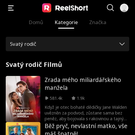
Domů
Kategorie
Značka
Svatý rodič
Svatý rodič Filmů
Zrada mého miliardářského
manžela
581.4k
1.9k
Když je otec bohaté dědičky Jane Walden
uvězněn za podvod, zůstane sama bez
peněz, aby bojovala s rakovinou a tajným
těhotenstvím. Aby ochránila svého
Běž pryč, nevlastní matko, vše
snoubence a jeho novou firmu před svým
máš špatně!