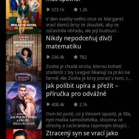
životním neštěstím, zinscenuje falešnou
aféru, aby se do ní přestal zamilovávat.
323.1k
1.2k
Ale o několik let později, i když je Vincent
konečně miliardář, na Jane stále
V den svatby svého otce se Margaret
nezapomněl. Jak mu má říct, že má
vrací domů brzy ze zkoušek, aby se
sedmiletého syna jménem Dylan?
zúčastnila obřadu, ale její budoucí
macecha Chloe ji považuje za milenku
Nikdy nepodceňuj dívčí
jejího otce. Zatímco je její otec pryč,
matematiku
Chloe využívá každé příležitosti, aby
Margaret ponižovala a špatně s ní
236.4k
782
zacházela. Dokáže Margaret očistit své
jméno a odhalit pravou tvář Chloe, než
Zosha je chudá sirota, kterou bohatí
bude příliš pozdě?
studenti z Ivy League šikanují za práci na
farmě. Ale Zosha je brzy porazí v tom, co
nejméně čekají: v matematice.
Jak políbit upíra a přežít –
příručka pro odvážné
408.4k
2.1k
Osm let poté, co ji Vincent opustil, je Ella,
nyní matka samoživitelka, shozena ze
střechy a zachráněna tajemným létajícím
mužem v masce. Probudí se a uvidí po
Ztracený syn se vrací jako
svém boku Vincenta. Ten popírá, že on je