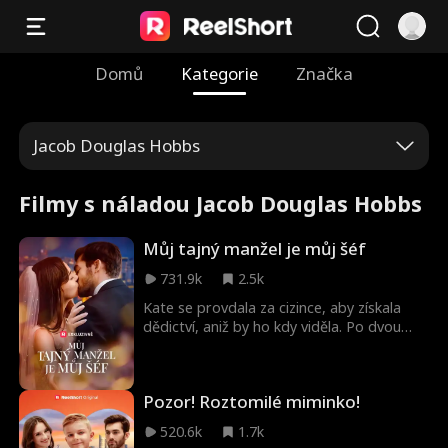
Domů
Kategorie
Značka
Jacob Douglas Hobbs
Filmy s náladou Jacob Douglas Hobbs
Můj tajný manžel je můj šéf
731.9k
2.5k
Kate se provdala za cizince, aby získala
dědictví, aniž by ho kdy viděla. Po dvou
letech se vrací, aby se rozvedla, netušíc, že
jejím tajným manželem je její atraktivní šéf
a tajná láska Jack Townsend.
Pozor! Roztomilé miminko!
520.6k
1.7k