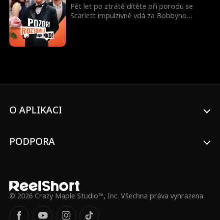
Pět let po ztrátě dítěte při porodu se
Scarlett impulzivně vdá za Bobbyho
Clarka, zatímco jeho roztomilý syn Charlie
trvá na tom, že jí říká „maminko“. Kdy
Bobby přizná, že je tajně miliardářský
CEO? Kdo je ta tajemná žena, která tvrdí,
že je Charlieho matka? Je to jen pohádka,
nebo Scarlett najde své šťastně až do
smrti?
O APLIKACI
PODPORA
© 2026 Crazy Maple Studio™, Inc. Všechna práva vyhrazena.