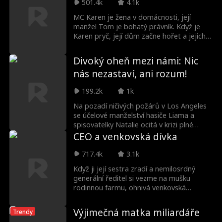
čeká, je ve skutečnosti jeho.
501.4k
4.1k
MC Karen je žena v domácnosti, její
manžel Tom je bohatý právník. Když je
Karen pryč, její dům začne hořet a jejich
pětiletá dcera Anna spadne a zemře.
Dobrá samaritánka Merry jede s
Divoký oheň mezi námi: Nic
hasičským vozem, který řídí kapitán Bob,
nás nezastaví, ani rozum!
aby Annu odvezli do nemocnice. Potřebují
ji co nejrychleji dostat na pohotovost na
199.2k
1k
operaci. Hasičský vůz narazí do Karenina
auta, když se vrací z nevěry. Požaduje,
Na pozadí ničivých požárů v Los Angeles
aby se omluvili a zaplatili škody, čímž
se účelové manželství hasiče Liama a
ztrácejí čas. Merry a Eve, záchranářka,
spisovatelky Natalie ocitá v krizi plné
stejně jako laskaví kolemjdoucí, se ji snaží
nedorozumění, zrad a boje o život. S
CEO a venkovská dívka
přesvědčit, aby se pohnula. Karen
šířením ohně si Liam postupně
neustoupí, aniž by si uvědomila, že
uvědomuje své skutečné city k Natalie,
717.4k
3.1k
hasičský vůz se snaží zachránit její vlastní
zatímco ona pod tíhou událostí
dceru.
Když ji její sestra zradí a nemilosrdný
přehodnocuje jejich vztah. Uprostřed
generální ředitel si vezme na mušku
katastrof a intrik si k sobě oba znovu
rodinnou farmu, ohnivá venkovská
nacházejí cestu a jejich láska vstává z
kovbojka Avery Rogers se střetne a jiskří
popela.
s Tylerem Sinclairem, dědicem korporace,
Výjimečná matka miliardáře
Trendy
který má zabrat její půdu. Ale když se