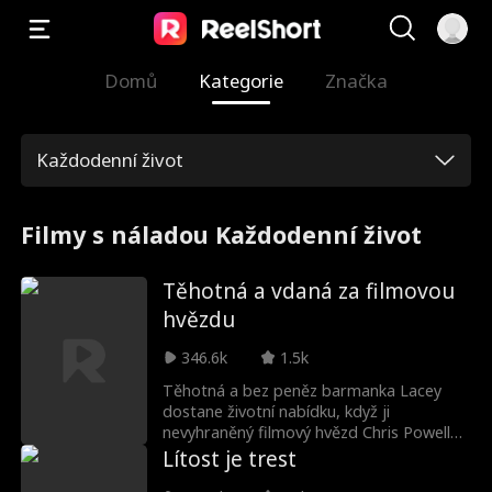
Domů
Kategorie
Značka
Každodenní život
Filmy s náladou Každodenní život
Těhotná a vdaná za filmovou
hvězdu
346.6k
1.5k
Těhotná a bez peněz barmanka Lacey
dostane životní nabídku, když ji
nevyhraněný filmový hvězd Chris Powell
požádá, aby předstírala, že je jeho
Lítost je trest
snoubenka. Ani jeden netuší, že dítě, které