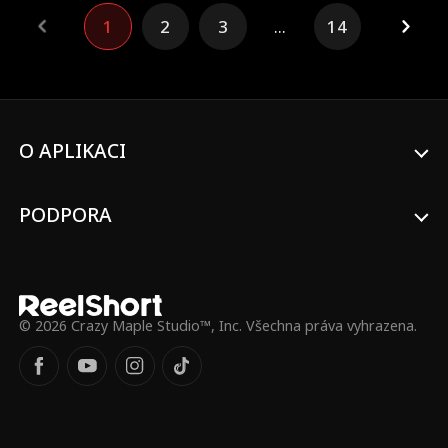
dokázat jejich tabu vztah, se snaží pošpinit
1
2
3
...
14
jejich pověst, což vede Clydeova otce k
tomu, aby zařídil Violetin sňatek s jiným. V
zoufalé snaze získat zpět jejich lásku se
Clyde rozhodne přerušit svatební obřad...
O APLIKACI
PODPORA
© 2026 Crazy Maple Studio™, Inc. Všechna práva vyhrazena.