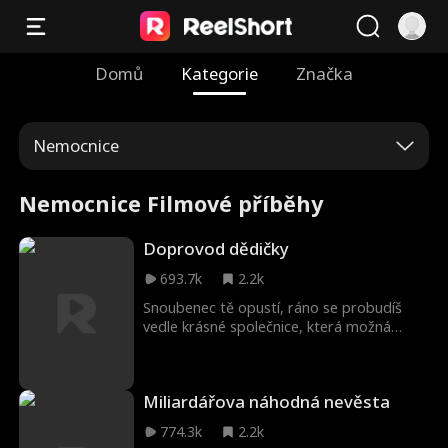
Domů
Kategorie
Značka
Nemocnice
Nemocnice Filmové příběhy
Doprovod dědičky
693.7k
2.2k
Snoubenec tě opustí, ráno se probudíš
vedle krásné společnice, která možná
vyřeší tvé problémy.
Miliardářova náhodná nevěsta
774.3k
2.2k