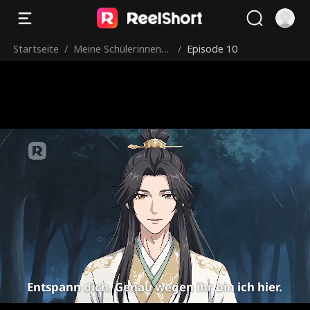
Startseite
/
Meine Schülerinnen?
/
Episode 10
Alle wurden Kaiserinn
en?
Entspann dich. Genau wegen ihr bin ich hier.