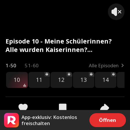
Episode 10 - Meine Schülerinnen?
Alle wurden Kaiserinnen?
Kompletter Film
1-50
51-60
Alle Episoden
10
11
12
13
14
1
App-exklusiv: Kostenlos
82
356
Teilen
Öffnen
freischalten