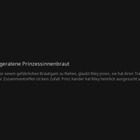
 geratene Prinzessinnenbraut
nem gefährlichen Bräutigam zu fliehen, glaubt Riley Jones, sie hat ihren Traumprinzen gefunden. Doch
s ist