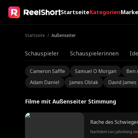
Startseite
Kategorien
Mark
Startseite
/
Außenseiter
Schauspieler
Schauspielerinnen
Ide
Cameron Saffle
Samuel O Morgan
Ben 
Adam Daniel
James Oblak
David James
Filme mit Außenseiter Stimmung
Rache des Schwiege
Nachdem Leo jahrelang von d