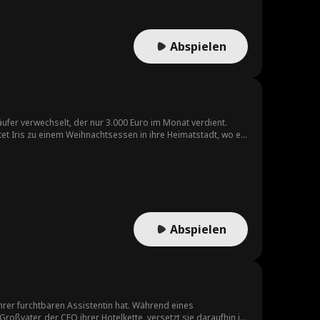
Abspielen
ufer verwechselt, der nur 3.000 Euro im Monat verdient.
tet Iris zu einem Weihnachtsessen in ihre Heimatstadt, wo er
eht. Damian dreht den Spieß immer wieder um, beweist seine
Abspielen
ihrer furchtbaren Assistentin hat. Während eines
oßvater, der CEO ihrer Hotelkette, versetzt sie daraufhin in