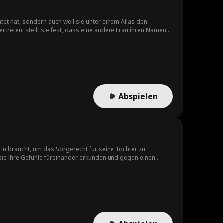
atet hat, sondern auch weil sie unter einem Alias den
reten, stellt sie fest, dass eine andere Frau ihren Namen
Abspielen
terin braucht, um das Sorgerecht für seine Tochter zu
 sie ihre Gefühle füreinander erkunden und gegen einen
 tun wird, um sie zu trennen. Die bescheidene Bäckerin Everly
ür seine Tochter zu behalten, schnell zu heiraten. Was als
und gegen einen eifersüchtigen Rivalen, einen stalkenden Ex-