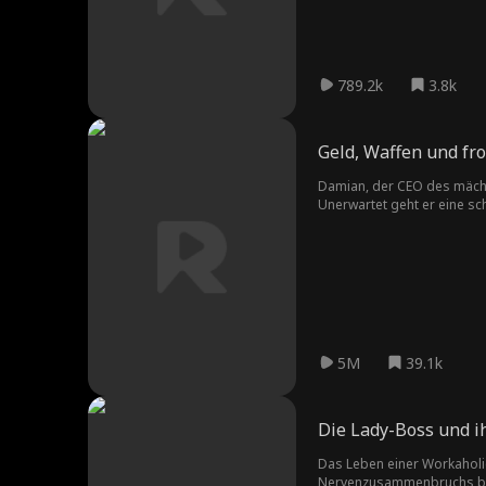
789.2k
3.8k
Geld, Waffen und fr
Damian, der CEO des mächti
Unerwartet geht er eine sc
sich ständigen Verunglimp
Macht und seinen Status und
5M
39.1k
Die Lady-Boss und i
Das Leben einer Workaholic 
Nervenzusammenbruchs bei e