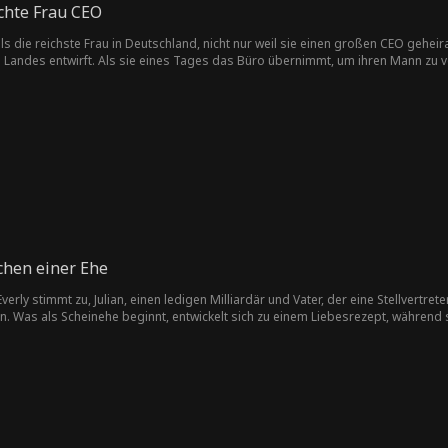
echte Frau CEO
ls die reichste Frau in Deutschland, nicht nur weil sie einen großen CEO geheir
andes entwirft. Als sie eines Tages das Büro übernimmt, um ihren Mann zu vert
in ihrem persönlichen und beruflichen Leben anrichtet.
chen einer Ehe
erly stimmt zu, Julian, einen ledigen Milliardär und Vater, der eine Stellvertre
ten. Was als Scheinehe beginnt, entwickelt sich zu einem Liebesrezept, während
en stalkenden Ex-Verlobten und eine völlig verrückte Ex-Frau kämpfen, die alles
igen Milliardär und Vater, der eine Stellvertreterin braucht, um das Sorgerecht f
elt sich zu einem Liebesrezept, während sie ihre Gefühle füreinander erkunden 
errückte Ex-Frau kämpfen, die alles tun wird, um sie zu trennen.