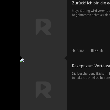
Zurück! Ich bin die 
Freya Döring wird verehrt a
begehrtesten Schmuck des L
angenommen hat und Chaos 
2.3M
66.1k
Rezept zum Vortäus
Die bescheidene Bäckerin Ev
behalten, schnell zu heira
eifersüchtigen Rivalen, ein
stimmt zu, Julian, einen led
Scheinehe beginnt, entwick
Verlobten und eine völlig v