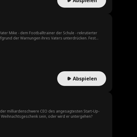
Abspielen
er Mike - dem Footballtrainer der Schule - rekrutierter
aufgrund der Warnungen ihres Vaters unterdrücken. Fest
tuationen mit unzuverlässigen Jungs. Doch Wayne ist immer
iehung. Währenddessen eskaliert das Mobbing in der Schule,
rstützung und den Respekt der Schulgemeinschaft. Am Ende
gen.
Abspielen
er der milliardenschwere CEO des angesagtesten Start-Up-
in Weihnachtsgeschenk sein, oder wird er untergehen?