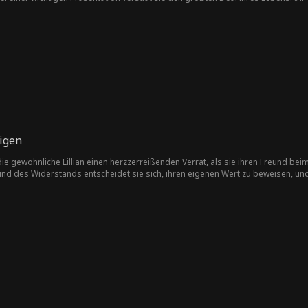
dort eines ihrer maroden Hotels zu übernehmen. Dort muss sie sich mit einem
f Menschen als auf Profite achtet. Und sie soll mit ihm in einem winzigen Chal
igen
 die gewöhnliche Lillian einen herzzerreißenden Verrat, als sie ihren Freund b
d des Widerstands entscheidet sie sich, ihren eigenen Wert zu beweisen, und
 ihrer Seite steht. Statt eine Last zu werden, blüht ihre Ehe auf, während si
n. Zu Lillians Überraschung ist Luca jedoch nicht einfach nur ein Mechaniker –
 als eine Scheinehe begann, wird zu echter Liebe. Erlebt, wie die beiden zu