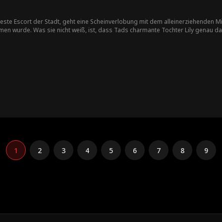
te Escort der Stadt, geht eine Scheinverlobung mit dem alleinerziehenden Milli
 wurde. Was sie nicht weiß, ist, dass Tads charmante Tochter Lily genau das 
1
2
3
4
5
6
7
8
9