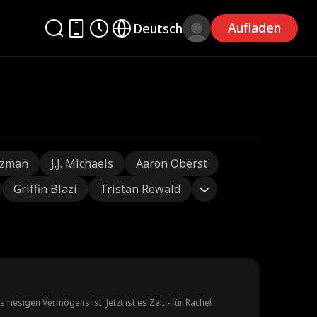
Aufladen
Deutsch
tzman
J.J. Michaels
Aaron Oberst
Griffin Blazi
Tristan Rewald
iesigen Vermögens ist. Jetzt ist es Zeit - für Rache!