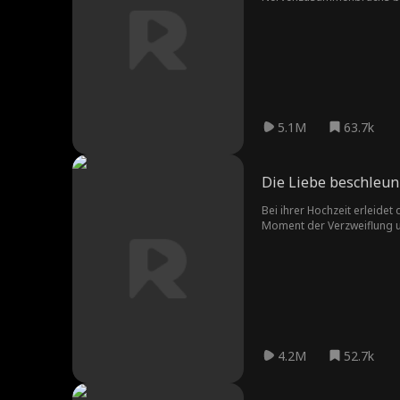
ein kleines Bergdorf, um 
herumschlagen, der mehr au
5.1M
63.7k
Die Liebe beschleun
Bei ihrer Hochzeit erleidet
Moment der Verzweiflung un
Mechaniker, der zufällig an
Herausforderungen überwinde
legendärer Rennfahrer. Was
4.2M
52.7k