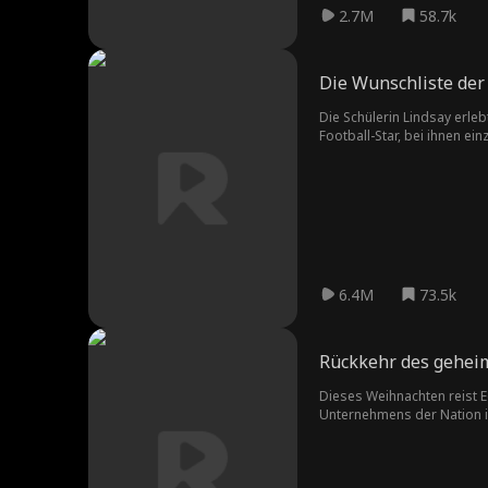
2.7M
58.7k
Die Wunschliste der
Die Schülerin Lindsay erle
Football-Star, bei ihnen e
entschlossen, vor ihrem Ab
da, um ihr aus der Patsche
was Lindsay dazu veranlass
werden Lindsay und Wayne 
6.4M
73.5k
Rückkehr des gehei
Dieses Weihnachten reist E
Unternehmens der Nation is