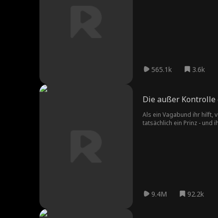
565.1k
3.6k
Die außer Kontrolle
Als ein Vagabund ihr hilft, vor ei
tatsächlich ein Prinz - und ihr Zusammentreffen ist kein Zufall. Prinz Xander hat Riley heimlich ausgesucht und geschützt, denn sie ist der Schlüssel zur Rettung seines
angeschlagenen Königreich
9.4M
92.2k