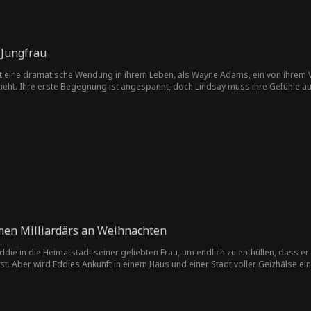
 Jungfrau
bt eine dramatische Wendung in ihrem Leben, als Wayne Adams, ein von ihrem Vat
inzieht. Ihre erste Begegnung ist angespannt, doch Lindsay muss ihre Gefühle 
schluss einen Freund zu finden, enden Lindsays Versuche oft in peinlichen Si
 zu helfen. Als ihre Verbindung sich vertieft, beginnen sie eine heimliche Bez
t, sich für ihre Mitschüler einzusetzen. Ihre Bemühungen gewinnen die Unte
zum Ballkönigspaar gekrönt, und Mike gibt ihrer Beziehung endlich seinen Se
men Milliardärs an Weihnachten
ddie in die Heimatstadt seiner geliebten Frau, um endlich zu enthüllen, dass 
t. Aber wird Eddies Ankunft in einem Haus und einer Stadt voller Geizhälse e