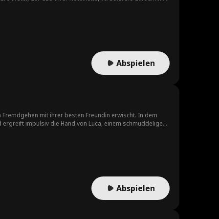
 charmanten, aber völlig anderen Co-Manager
et wohnen...
Abspielen
eim Fremdgehen mit ihrer besten Freundin erwischt. In dem
 ergreift impulsiv die Hand von Luca, einem schmuddeligen
e gemeinsam süße, unerwartete Momente erleben und
 er ist heimlich Hamilton, ein Milliardär, CEO und
sammen eine außergewöhnliche Liebesgeschichte schreiben!
Abspielen