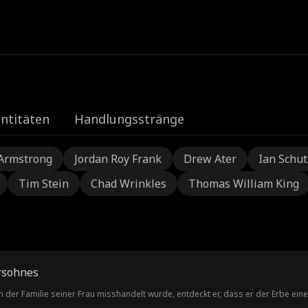
e
ntitäten
Handlungsstränge
Armstrong
Jordan Roy Frank
Drew Ater
Ian Schu
Tim Stein
Chad Wrinkles
Thomas William King
rsohnes
er Familie seiner Frau misshandelt wurde, entdeckt er, dass er der Erbe eines r