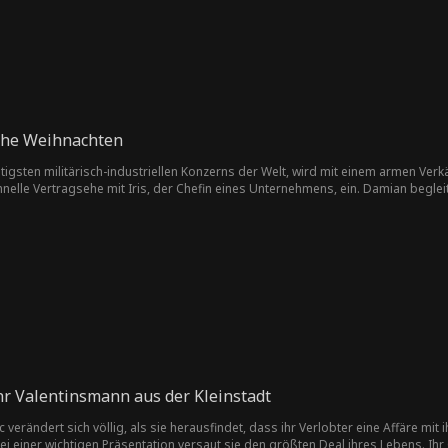
ohe Weihnachten
gsten militärisch-industriellen Konzerns der Welt, wird mit einem armen Verkä
hnelle Vertragsehe mit Iris, der Chefin eines Unternehmens, ein. Damian beglei
fungen durch ihre Verwandten und dem Spott von Iris' Verehrer ausgesetzt si
 findet schließlich die wahre Liebe zu Iris.
hr Valentinsmann aus der Kleinstadt
verändert sich völlig, als sie herausfindet, dass ihr Verlobter eine Affäre mit 
iner wichtigen Präsentation versaut sie den größten Deal ihres Lebens. Ihr Gr