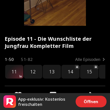
Episode 11 - Die Wunschliste der
Jungfrau Kompletter Film
1-50
51-82
Alle Episoden
11
12
13
14
15
1
App-exklusiv: Kostenlos
Öffnen
freischalten
91k
85.3k
Teilen