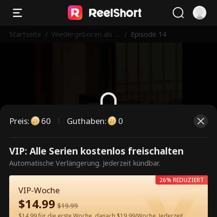
Startseite
/
Wiedergeboren als di
/
Episode 14
e mollige Braut des
Generals
Preis
:
60
Guthaben
:
0
Dies ist eine kostenpflichtige
VIP: Alle Serien kostenlos freischalten
Episode. Bitte entsperren, um
Automatische Verlängerung. Jederzeit kündbar.
weiterzusehen.
26% REDUZIERT
VIP-Woche
$
14.99
$
19.99
60
Jetzt entsperren
$14.99 für die erste Woche, danach $19.99/Woche. Jederzeit