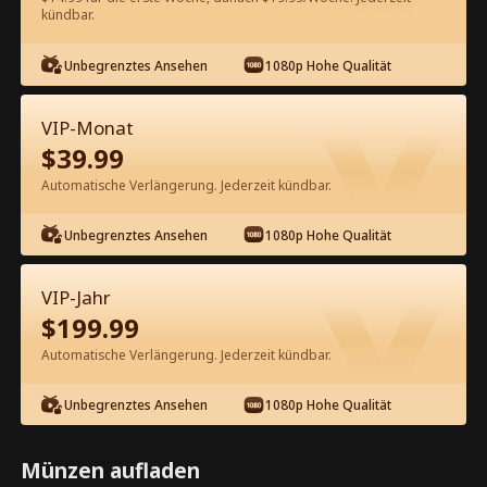
kündbar.
Kostenlos in der App ansehen
Unbegrenztes Ansehen
1080p Hohe Qualität
VIP-Monat
$
39.99
Automatische Verlängerung. Jederzeit kündbar.
Unbegrenztes Ansehen
1080p Hohe Qualität
Episode 14 - Wiedergeboren als die
mollige Braut des Generals
VIP-Jahr
Kompletter Film
$
199.99
1-50
51-100
Alle Episoden
Automatische Verlängerung. Jederzeit kündbar.
14
15
16
17
18
1
Unbegrenztes Ansehen
1080p Hohe Qualität
Münzen aufladen