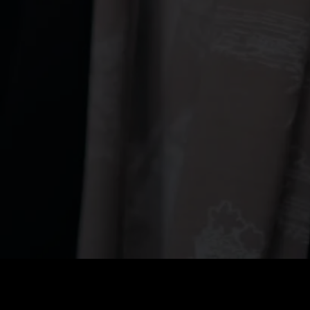
Preis
:
60
Guthaben
:
0