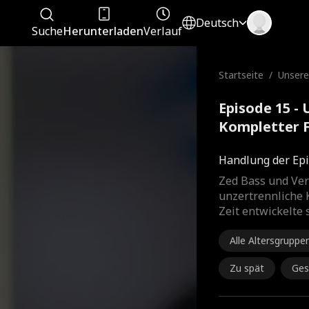
Deutsch
Suche
Herunterladen
Verlauf
Startseite
/
Unsere
s
Episode 15 -
Kompletter 
Handlung der Epi
Zed Bass und Vera
unzertrennliche 
Zeit entwickelte 
Alle Altersgruppe
Zu spät
Ges