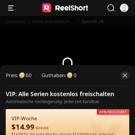
Startseite
/
Deine unerwünschte
/
Episode 18
Mutter ist mein Scha
tz
Preis
:
60
Guthaben
:
0
Dies ist eine kostenpflichtige
VIP: Alle Serien kostenlos freischalten
Episode. Bitte entsperren, um
Automatische Verlängerung. Jederzeit kündbar.
weiterzusehen.
26% REDUZIERT
VIP-Woche
$
14.99
$
19.99
60
Jetzt entsperren
$14.99 für die erste Woche, danach $19.99/Woche. Jederzeit