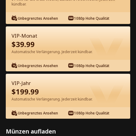
kündbar.
Kostenlos in der App ansehen
Unbegrenztes Ansehen
1080p Hohe Qualität
VIP-Monat
$
39.99
Automatische Verlängerung. Jederzeit kündbar.
Unbegrenztes Ansehen
1080p Hohe Qualität
Episode 18 - Deine unerwünschte
Mutter ist mein Schatz Kompletter
VIP-Jahr
Film
$
199.99
1-50
51-69
Alle Episoden
Automatische Verlängerung. Jederzeit kündbar.
18
19
20
21
22
2
Unbegrenztes Ansehen
1080p Hohe Qualität
Münzen aufladen