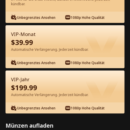
kündbar.
Kostenlos in der App ansehen
Unbegrenztes Ansehen
1080p Hohe Qualität
VIP-Monat
$
39.99
Automatische Verlängerung. Jederzeit kündbar.
Unbegrenztes Ansehen
1080p Hohe Qualität
Episode 18 - Wie man einen
Silberfuchs zähmt Kompletter Film
VIP-Jahr
$
199.99
1-50
51-71
Alle Episoden
Automatische Verlängerung. Jederzeit kündbar.
18
19
20
21
22
2
Unbegrenztes Ansehen
1080p Hohe Qualität
Münzen aufladen