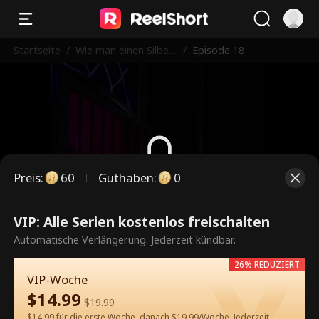
Startseite
/
Wie man einen Silberf
/
Episode 18
uchs zähmt
Preis
:
60
Guthaben
:
0
Dies ist eine kostenpflichtige
VIP: Alle Serien kostenlos freischalten
Episode. Bitte entsperren, um
Automatische Verlängerung. Jederzeit kündbar.
weiterzusehen.
26% REDUZIERT
VIP-Woche
$
14.99
$
19.99
60
Jetzt entsperren
$14.99 für die erste Woche, danach $19.99/Woche. Jederzeit