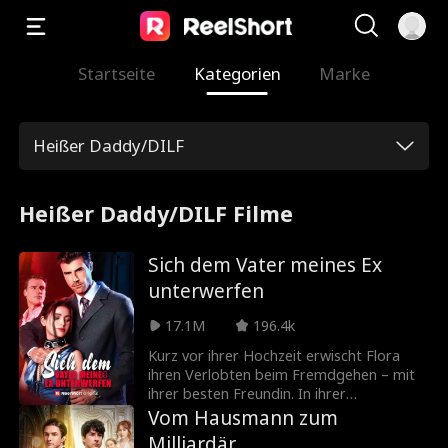
Startseite
Kategorien
Marke
Heißer Daddy/DILF
Heißer Daddy/DILF Filme
Sich dem Vater meines Ex
unterwerfen
17.1M
196.4k
Kurz vor ihrer Hochzeit erwischt Flora
ihren Verlobten beim Fremdgehen – mit
ihrer besten Freundin. In ihrer
Verzweiflung flüchtet sie und verbringt
Vom Hausmann zum
eine wilde Nacht mit einem attraktiven
Milliardär