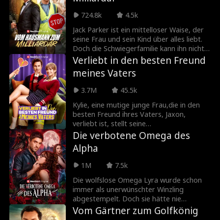
Fremden. Was sie nicht weiß: Er ist der
Vater ihres Ex-Verlobten – und er
724.8k
4.5k
verbirgt ein düsteres Geheimnis. Wird sie
sich der Leidenschaft hingeben? Oder ist
Jack Parker ist ein mittelloser Waise, der
es Zeit, erneut zu fliehen?
seine Frau und sein Kind über alles liebt.
Doch die Schwiegerfamilie kann ihn nicht
ausstehen und will seine Ehe um jeden
Verliebt in den besten Freund
Preis zerstören. Das ändert sich
meines Vaters
schlagartig, als Jack plötzlich Erbe eines
Milliardenkonzerns wird. Jetzt muss er
3.7M
45.5k
seine neue Identität als Superreicher
beweisen, bevor sie seine Ehe sabotieren,
Kylie, eine mutige junge Frau,die in den
ihm sein Kind wegnehmen oder ihn sogar
besten Freund ihres Vaters, Jaxon,
umbringen lassen.
verliebt ist, stellt seine
Selbstbeherrschung auf die Probe,indem
Die verbotene Omega des
sie ihn mit ihrem Charme
Alpha
verführt.Während Jaxon damit kämpft, ihr
zu widerstehen, wächst die Spannung
1M
7.5k
zwischen ihnen – bis ein Verrat alles
verändert.
Die wolfslose Omega Lyra wurde schon
immer als unerwünschter Winzling
abgestempelt. Doch sie hätte nie
gedacht, dass sie diesen Sommer
Vom Gärtner zum Golfkönig
ausgerechnet wieder in das Haus des