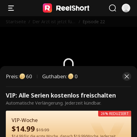
Startseite
/
Der Arzt ist jetzt für
/
Episode 22
dich da
Preis
:
60
Guthaben
:
0
Dies ist eine kostenpflichtige
VIP: Alle Serien kostenlos freischalten
Episode. Bitte entsperren, um
Automatische Verlängerung. Jederzeit kündbar.
weiterzusehen.
26% REDUZIERT
VIP-Woche
$
14.99
$
19.99
60
Jetzt entsperren
$14.99 für die erste Woche, danach $19.99/Woche. Jederzeit