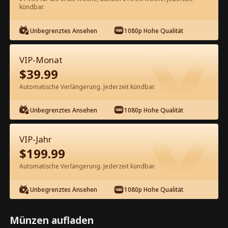
kündbar.
Kostenlos in der App ansehen
Unbegrenztes Ansehen
1080p Hohe Qualität
VIP-Monat
$
39.99
Automatische Verlängerung. Jederzeit kündbar.
Unbegrenztes Ansehen
1080p Hohe Qualität
Episode 22 - Der Arzt ist jetzt für dich
da Kompletter Film
VIP-Jahr
$
199.99
0-49
50-52
Alle Episoden
Automatische Verlängerung. Jederzeit kündbar.
22
23
24
25
26
2
Unbegrenztes Ansehen
1080p Hohe Qualität
Münzen aufladen