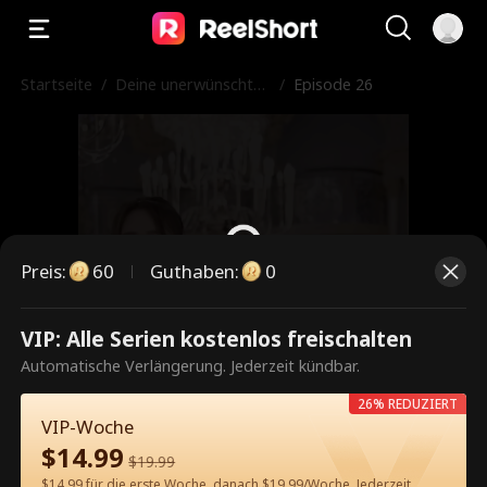
Startseite
/
Deine unerwünschte
/
Episode 26
Mutter ist mein Scha
tz
Preis
:
60
Guthaben
:
0
VIP: Alle Serien kostenlos freischalten
Dies ist eine kostenpflichtige
Automatische Verlängerung. Jederzeit kündbar.
Episode. Bitte entsperren, um
26% REDUZIERT
weiterzusehen.
VIP-Woche
$
14.99
$
19.99
$14.99 für die erste Woche, danach $19.99/Woche. Jederzeit