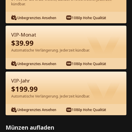
60
Jetzt entsperren
kündbar.
Unbegrenztes Ansehen
1080p Hohe Qualität
Kostenlos in der App ansehen
VIP-Monat
$
39.99
Automatische Verlängerung. Jederzeit kündbar.
Unbegrenztes Ansehen
1080p Hohe Qualität
Episode 26 - Deine unerwünschte
VIP-Jahr
Mutter ist mein Schatz Kompletter
$
199.99
Film
Automatische Verlängerung. Jederzeit kündbar.
1-50
51-69
Alle Episoden
Unbegrenztes Ansehen
1080p Hohe Qualität
26
27
28
29
30
3
Münzen aufladen