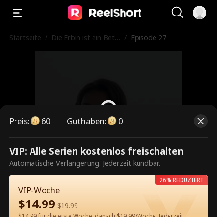
Startseite
/
Die Erbin ist ein Betr
/
Episode 27
üger
Preis
:
60
Guthaben
:
0
VIP: Alle Serien kostenlos freischalten
Dies ist eine kostenpflichtige
Automatische Verlängerung. Jederzeit kündbar.
Episode. Bitte entsperren, um
26% REDUZIERT
weiterzusehen.
VIP-Woche
$
14.99
$
19.99
$14.99 für die erste Woche, danach $19.99/Woche. Jederzeit