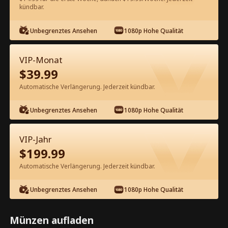
60
Jetzt entsperren
kündbar.
Unbegrenztes Ansehen
1080p Hohe Qualität
Kostenlos in der App ansehen
VIP-Monat
$
39.99
Automatische Verlängerung. Jederzeit kündbar.
Unbegrenztes Ansehen
1080p Hohe Qualität
Episode 27 - Die Erbin ist ein
VIP-Jahr
Betrüger Kompletter Film
$
199.99
Automatische Verlängerung. Jederzeit kündbar.
1-50
51-70
Alle Episoden
Unbegrenztes Ansehen
1080p Hohe Qualität
27
28
29
30
31
3
Münzen aufladen