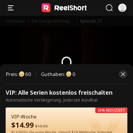
Startseite
/
Die Gangsterkönigin
/
Episode 27
und der Prinz
Preis
:
60
Guthaben
:
0
Dies ist eine kostenpflichtige
VIP: Alle Serien kostenlos freischalten
Episode. Bitte entsperren, um
Automatische Verlängerung. Jederzeit kündbar.
weiterzusehen.
26% REDUZIERT
VIP-Woche
$
14.99
$
19.99
60
Jetzt entsperren
$14.99 für die erste Woche, danach $19.99/Woche. Jederzeit