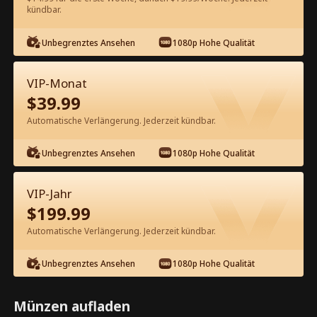
kündbar.
Kostenlos in der App ansehen
Unbegrenztes Ansehen
1080p Hohe Qualität
VIP-Monat
$
39.99
Automatische Verlängerung. Jederzeit kündbar.
Unbegrenztes Ansehen
1080p Hohe Qualität
Episode 27 - Die Gangsterkönigin
und der Prinz Kompletter Film
VIP-Jahr
$
199.99
1-50
51-56
Alle Episoden
Automatische Verlängerung. Jederzeit kündbar.
27
28
29
30
31
3
Unbegrenztes Ansehen
1080p Hohe Qualität
Münzen aufladen