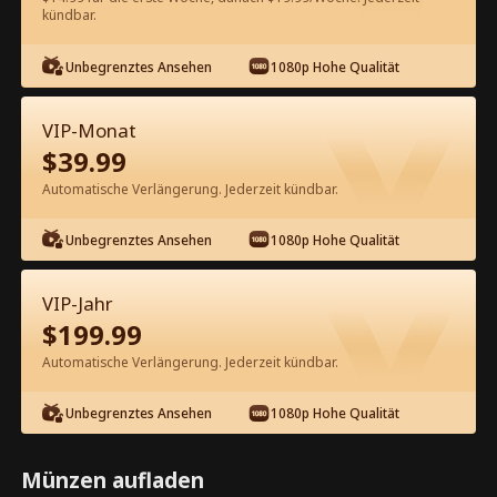
kündbar.
Kostenlos in der App ansehen
Unbegrenztes Ansehen
1080p Hohe Qualität
VIP-Monat
$
39.99
Automatische Verlängerung. Jederzeit kündbar.
Unbegrenztes Ansehen
1080p Hohe Qualität
Episode 27 - Nach dem Tod fand ich
die wahre Liebe Kompletter Film
VIP-Jahr
$
199.99
1-50
51-88
Alle Episoden
Automatische Verlängerung. Jederzeit kündbar.
27
28
29
30
31
3
Unbegrenztes Ansehen
1080p Hohe Qualität
Münzen aufladen