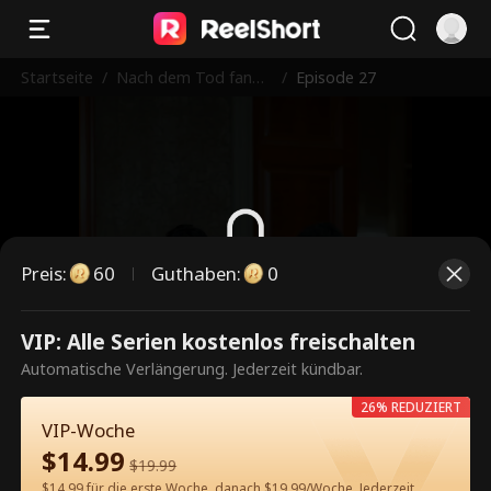
Startseite
/
Nach dem Tod fand i
/
Episode 27
ch die wahre Liebe
Preis
:
60
Guthaben
:
0
Dies ist eine kostenpflichtige
VIP: Alle Serien kostenlos freischalten
Episode. Bitte entsperren, um
Automatische Verlängerung. Jederzeit kündbar.
weiterzusehen.
26% REDUZIERT
VIP-Woche
$
14.99
$
19.99
60
Jetzt entsperren
$14.99 für die erste Woche, danach $19.99/Woche. Jederzeit