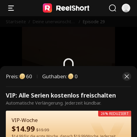
Startseite
/
Deine unerwünschte
/
Episode 29
Mutter ist mein Scha
tz
Preis
:
60
Guthaben
:
0
Dies ist eine kostenpflichtige
VIP: Alle Serien kostenlos freischalten
Episode. Bitte entsperren, um
Automatische Verlängerung. Jederzeit kündbar.
weiterzusehen.
26% REDUZIERT
VIP-Woche
$
14.99
$
19.99
60
Jetzt entsperren
$14.99 für die erste Woche, danach $19.99/Woche. Jederzeit