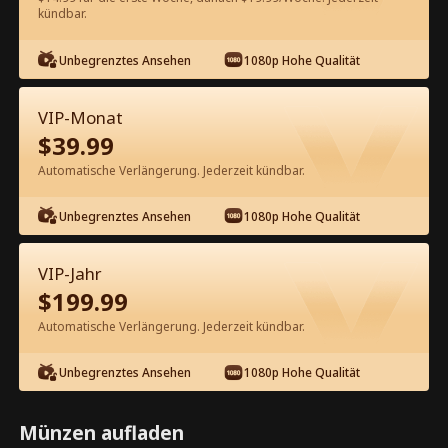
kündbar.
Kostenlos in der App ansehen
Unbegrenztes Ansehen
1080p Hohe Qualität
VIP-Monat
$
39.99
Automatische Verlängerung. Jederzeit kündbar.
Unbegrenztes Ansehen
1080p Hohe Qualität
Episode 29 - Deine unerwünschte
Mutter ist mein Schatz Kompletter
VIP-Jahr
Film
$
199.99
1-50
51-69
Alle Episoden
Automatische Verlängerung. Jederzeit kündbar.
29
30
31
32
33
3
Unbegrenztes Ansehen
1080p Hohe Qualität
Münzen aufladen