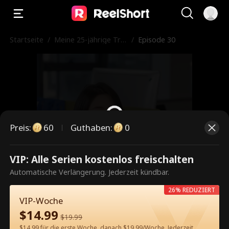
Startseite
/
Meine 25-jährige Tra
/
Episode 30
umfrau
Preis
:
60
Guthaben
:
0
VIP: Alle Serien kostenlos freischalten
Dies ist eine kostenpflichtige
Automatische Verlängerung. Jederzeit kündbar.
Episode. Bitte entsperren, um
26% REDUZIERT
weiterzusehen.
VIP-Woche
$
14.99
$
19.99
$14.99 für die erste Woche, danach $19.99/Woche. Jederzeit