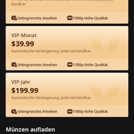
60
Jetzt entsperren
kündbar.
Unbegrenztes Ansehen
1080p Hohe Qualität
Kostenlos in der App ansehen
VIP-Monat
$
39.99
Automatische Verlängerung. Jederzeit kündbar.
Unbegrenztes Ansehen
1080p Hohe Qualität
Episode 30 - Meine 25-jährige
VIP-Jahr
Traumfrau Kompletter Film
$
199.99
Automatische Verlängerung. Jederzeit kündbar.
1-50
51-76
Alle Episoden
Unbegrenztes Ansehen
1080p Hohe Qualität
30
31
32
33
34
3
Münzen aufladen