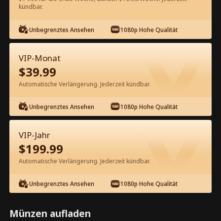
kündbar.
Kostenlos in der App ansehen
Unbegrenztes Ansehen
1080p Hohe Qualität
VIP-Monat
$
39.99
Automatische Verlängerung. Jederzeit kündbar.
Unbegrenztes Ansehen
1080p Hohe Qualität
Episode 32 - Wiedergeburt in den
80ern: Der Erfolg der Plus-Size-
VIP-Jahr
Ehefrau Kompletter Film
$
199.99
1-50
51-76
Alle Episoden
Automatische Verlängerung. Jederzeit kündbar.
32
33
34
35
36
3
Unbegrenztes Ansehen
1080p Hohe Qualität
Münzen aufladen