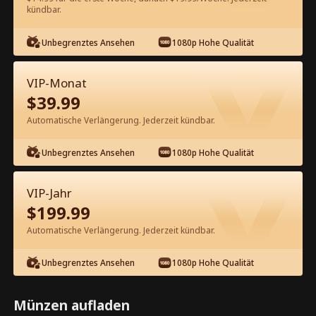
kündbar.
Kostenlos in der App ansehen
Unbegrenztes Ansehen
1080p Hohe Qualität
VIP-Monat
$
39.99
Automatische Verlängerung. Jederzeit kündbar.
Unbegrenztes Ansehen
1080p Hohe Qualität
Episode 35 - Nach der Scheidung:
Mein neues Traumleben​ Kompletter
VIP-Jahr
Film
$
199.99
0-49
50-60
Alle Episoden
Automatische Verlängerung. Jederzeit kündbar.
35
36
37
38
39
4
Unbegrenztes Ansehen
1080p Hohe Qualität
Münzen aufladen