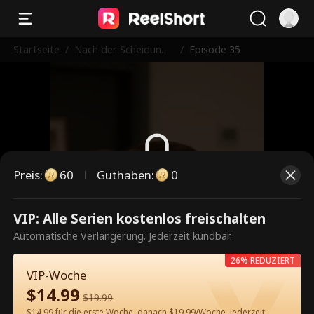
Startseite
/
Nach der Scheidung:
/
Episode 35
Mein neues Traumleb
en​
Preis
:
60
Guthaben
:
0
Dies ist eine kostenpflichtige
VIP: Alle Serien kostenlos freischalten
Episode. Bitte entsperren, um
Automatische Verlängerung. Jederzeit kündbar.
weiterzusehen.
26% REDUZIERT
VIP-Woche
$
14.99
$
19.99
60
Jetzt entsperren
$14.99 für die erste Woche, danach $19.99/Woche. Jederzeit