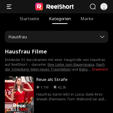
Startseite
Kategorien
Marke
Hausfrau
Hausfrau Filme
Entdecke 91 Kurzdramen mit einer Hauptrolle von Hausfrau
auf ReelShort – darunter
Eine Liebe zum Bauernpapa
,
Nach
der Scheidung: Mein neues Traumleben​
und
Baby,
...
Erweitern
Reue als Strafe
1.1M
42.3k
Hausfrau Karen lebt in Luxus dank ihres
Anwalt-Ehemanns Tom. Während sie außer
Haus ist, bricht ein Brand aus und ihre
fünfjährige Tochter Anna wird dabei