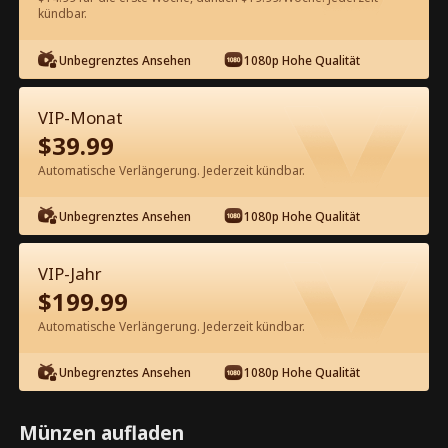
60
Jetzt entsperren
kündbar.
Unbegrenztes Ansehen
1080p Hohe Qualität
Kostenlos in der App ansehen
VIP-Monat
$
39.99
Automatische Verlängerung. Jederzeit kündbar.
Unbegrenztes Ansehen
1080p Hohe Qualität
Episode 39 - Die überhebliche
VIP-Jahr
Tyrannin und ihre geflohene Frau
$
199.99
Kompletter Film
Automatische Verlängerung. Jederzeit kündbar.
1-50
51-98
Alle Episoden
Unbegrenztes Ansehen
1080p Hohe Qualität
39
40
41
42
43
4
Münzen aufladen