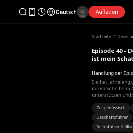
Aufladen
Deutsch
Startseite
/
Deine u
r ist me
Episode 40 -
ist mein Scha
Handlung der Epis
Sie hat jahrelang 
ihrem Sohn beim 
unterstützen und s
Zeitgenössisch
Geschäftsführer
Identitätsenthüllu