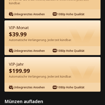
kündbar.
Kostenlos in der App ansehen
Unbegrenztes Ansehen
1080p Hohe Qualität
VIP-Monat
$
39.99
Automatische Verlängerung. Jederzeit kündbar.
Unbegrenztes Ansehen
1080p Hohe Qualität
Episode 41 - Unbesiegbar Kompletter
Film
VIP-Jahr
$
199.99
1-50
51-100
101-115
Alle Episoden
Automatische Verlängerung. Jederzeit kündbar.
41
42
43
44
45
4
Unbegrenztes Ansehen
1080p Hohe Qualität
Münzen aufladen