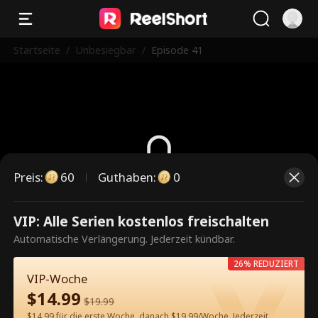
Startseite
/
Unbesiegbar
/
Episode 41
Preis
:
60
Guthaben
:
0
Dies ist eine kostenpflichtige
VIP: Alle Serien kostenlos freischalten
Episode. Bitte entsperren, um
Automatische Verlängerung. Jederzeit kündbar.
weiterzusehen.
26% REDUZIERT
VIP-Woche
$
14.99
$
19.99
60
Jetzt entsperren
$14.99 für die erste Woche, danach $19.99/Woche. Jederzeit