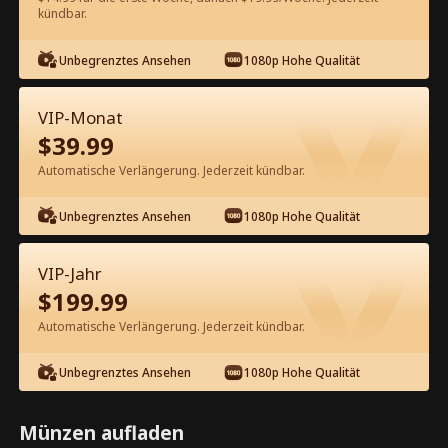
kündbar.
Kostenlos in der App ansehen
Unbegrenztes Ansehen
1080p Hohe Qualität
VIP-Monat
$
39.99
Automatische Verlängerung. Jederzeit kündbar.
Unbegrenztes Ansehen
1080p Hohe Qualität
Episode 45 - Deine unerwünschte
Mutter ist mein Schatz Kompletter
VIP-Jahr
Film
$
199.99
1-50
51-69
Alle Episoden
Automatische Verlängerung. Jederzeit kündbar.
45
46
47
48
49
5
Unbegrenztes Ansehen
1080p Hohe Qualität
Münzen aufladen