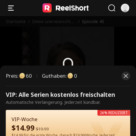
Startseite
/
Deine unerwünschte
/
Episode 45
Mutter ist mein Scha
tz
Preis
:
60
Guthaben
:
0
Dies ist eine kostenpflichtige
VIP: Alle Serien kostenlos freischalten
Episode. Bitte entsperren, um
Automatische Verlängerung. Jederzeit kündbar.
weiterzusehen.
26% REDUZIERT
VIP-Woche
$
14.99
$
19.99
60
Jetzt entsperren
$14.99 für die erste Woche, danach $19.99/Woche. Jederzeit