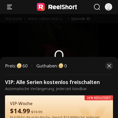
Startseite
/
Wenn Lieben eine Sü
/
Episode 45
nde ist
Preis
:
60
Guthaben
:
0
Dies ist eine kostenpflichtige
VIP: Alle Serien kostenlos freischalten
Episode. Bitte entsperren, um
Automatische Verlängerung. Jederzeit kündbar.
weiterzusehen.
26% REDUZIERT
VIP-Woche
$
14.99
$
19.99
60
Jetzt entsperren
$14.99 für die erste Woche, danach $19.99/Woche. Jederzeit