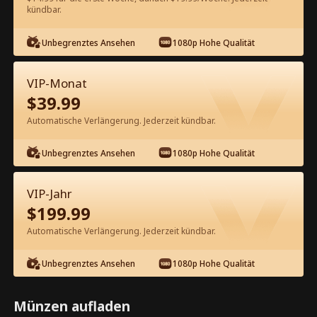
kündbar.
Kostenlos in der App ansehen
Unbegrenztes Ansehen
1080p Hohe Qualität
VIP-Monat
$
39.99
Automatische Verlängerung. Jederzeit kündbar.
Unbegrenztes Ansehen
1080p Hohe Qualität
Episode 45 - Wenn Lieben eine Sünde
ist Kompletter Film
VIP-Jahr
$
199.99
0-49
50-75
Alle Episoden
Automatische Verlängerung. Jederzeit kündbar.
44
45
46
47
48
49
Unbegrenztes Ansehen
1080p Hohe Qualität
Münzen aufladen