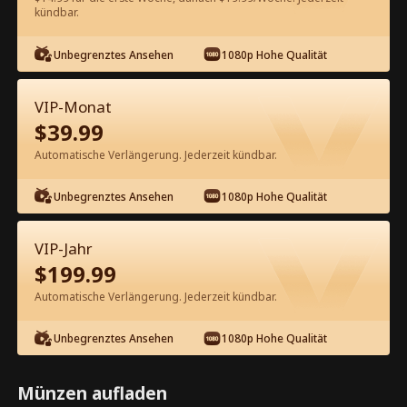
60
Jetzt entsperren
kündbar.
Unbegrenztes Ansehen
1080p Hohe Qualität
Kostenlos in der App ansehen
VIP-Monat
$
39.99
Automatische Verlängerung. Jederzeit kündbar.
Unbegrenztes Ansehen
1080p Hohe Qualität
Episode 46 - Ehefrau des CEOs mit
VIP-Jahr
vielen verborgenen Identitäten
$
199.99
Kompletter Film
Automatische Verlängerung. Jederzeit kündbar.
1-50
51-91
Alle Episoden
Unbegrenztes Ansehen
1080p Hohe Qualität
45
46
47
48
49
50
Münzen aufladen