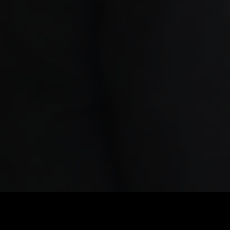
Preis
:
60
Guthaben
:
0