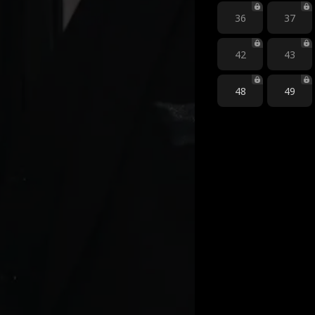
36
37
42
43
48
49