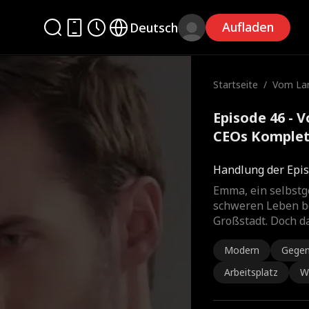
Aufladen
Deutsch
Startseite
/
Vom Lan
CEOs
Episode 46 - 
CEOs Komplet
Handlung der Epis
Emma, ein selbstg
schweren Leben be
Großstadt. Doch d
Modern
Gegen
Arbeitsplatz
W