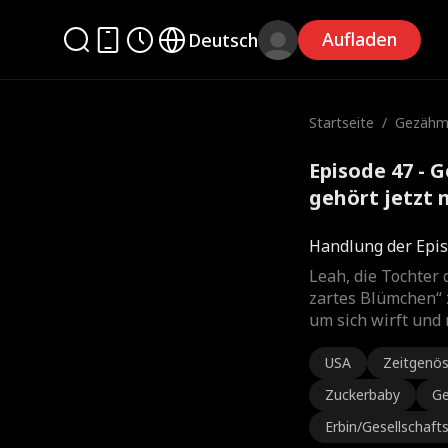
Aufladen
Deutsch
Startseite
/
Gezähmt
ehört je
Episode 47 - 
gehört jetzt 
Handlung der Epis
Leah, die Tochter 
zartes Blümchen“ z
um sich wirft und 
USA
Zeitgenös
Zuckerbaby
Ge
Erbin/Gesellschaf