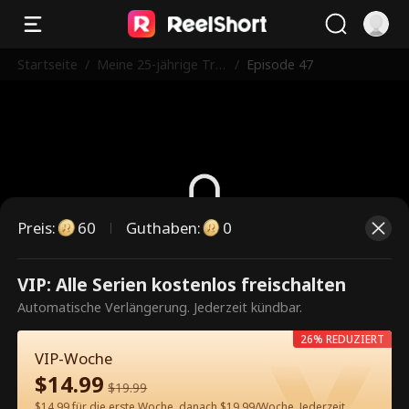
Startseite
/
Meine 25-jährige Tra
/
Episode 47
umfrau
Preis
:
60
Guthaben
:
0
Dies ist eine kostenpflichtige
VIP: Alle Serien kostenlos freischalten
Episode. Bitte entsperren, um
Automatische Verlängerung. Jederzeit kündbar.
weiterzusehen.
26% REDUZIERT
VIP-Woche
$
14.99
$
19.99
60
Jetzt entsperren
$14.99 für die erste Woche, danach $19.99/Woche. Jederzeit