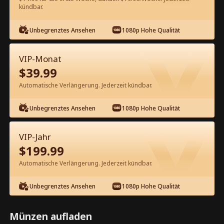
kündbar.
Kostenlos in der App ansehen
Unbegrenztes Ansehen
1080p Hohe Qualität
VIP-Monat
$
39.99
Automatische Verlängerung. Jederzeit kündbar.
Unbegrenztes Ansehen
1080p Hohe Qualität
Episode 47 - Meine 25-jährige
Traumfrau Kompletter Film
VIP-Jahr
$
199.99
1-50
51-76
Alle Episoden
Automatische Verlängerung. Jederzeit kündbar.
45
46
47
48
49
50
Unbegrenztes Ansehen
1080p Hohe Qualität
Münzen aufladen