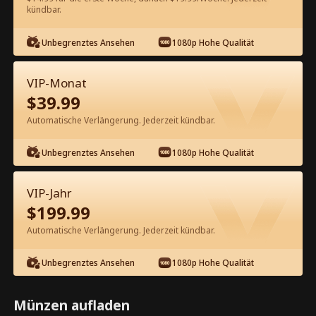
kündbar.
Kostenlos in der App ansehen
Unbegrenztes Ansehen
1080p Hohe Qualität
VIP-Monat
$
39.99
Automatische Verlängerung. Jederzeit kündbar.
Unbegrenztes Ansehen
1080p Hohe Qualität
Episode 48 - Das Licht in der
Dunkelheit Kompletter Film
VIP-Jahr
$
199.99
1-50
51-76
Alle Episoden
Automatische Verlängerung. Jederzeit kündbar.
45
46
47
48
49
50
Unbegrenztes Ansehen
1080p Hohe Qualität
Münzen aufladen