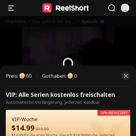
Startseite
/
Das Licht in der Dunk
/
Episode 48
elheit
Preis
:
60
Guthaben
:
0
Dies ist eine kostenpflichtige
VIP: Alle Serien kostenlos freischalten
Episode. Bitte entsperren, um
Automatische Verlängerung. Jederzeit kündbar.
weiterzusehen.
26% REDUZIERT
VIP-Woche
$
14.99
$
19.99
60
Jetzt entsperren
$14.99 für die erste Woche, danach $19.99/Woche. Jederzeit