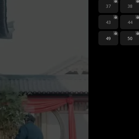
37
38
43
44
49
50