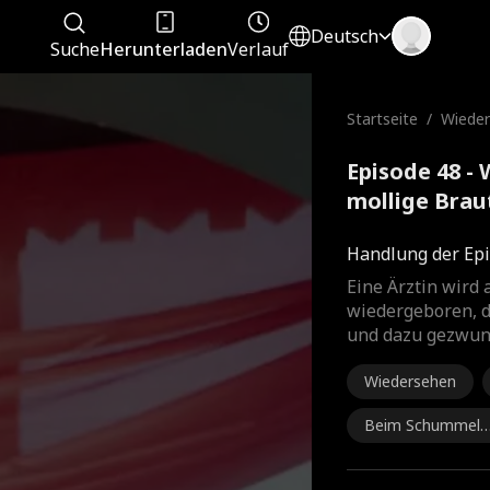
Deutsch
Suche
Herunterladen
Verlauf
Startseite
/
Wieder
ge Bra
Episode 48 -
mollige Brau
Film
Handlung der Epi
Eine Ärztin wird 
wiedergeboren, d
und dazu gezwun
Wiedersehen
Beim Schummeln
erwischt