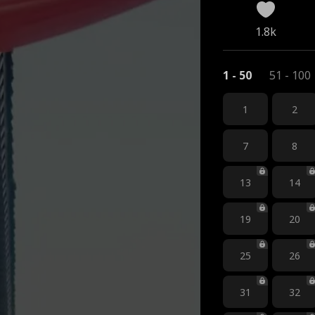
1.8k
1 - 50
51 - 100
1
2
7
8
13
14
19
20
25
26
31
32