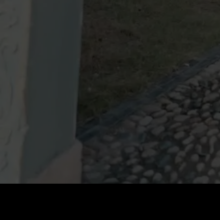
Preis
:
60
Guthaben
:
0