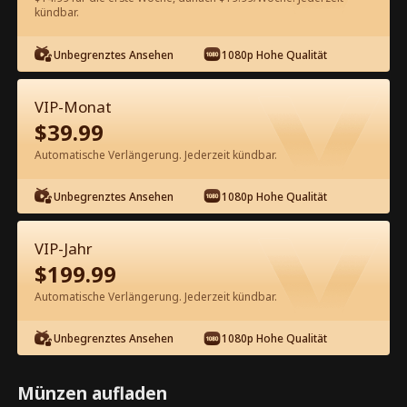
kündbar.
Kostenlos in der App ansehen
Unbegrenztes Ansehen
1080p Hohe Qualität
VIP-Monat
$
39.99
Automatische Verlängerung. Jederzeit kündbar.
Unbegrenztes Ansehen
1080p Hohe Qualität
Episode 49 - Die Erbin hat ihren
Mann auf die schwarze Liste gesetzt
VIP-Jahr
Kompletter Film
$
199.99
1-50
51-85
Alle Episoden
Automatische Verlängerung. Jederzeit kündbar.
45
46
47
48
49
50
Unbegrenztes Ansehen
1080p Hohe Qualität
Münzen aufladen