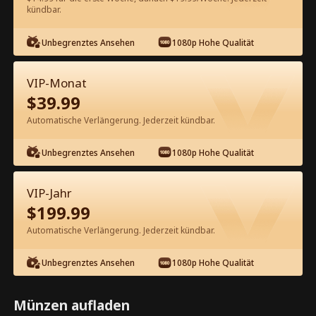
kündbar.
Kostenlos in der App ansehen
Unbegrenztes Ansehen
1080p Hohe Qualität
VIP-Monat
$
39.99
Automatische Verlängerung. Jederzeit kündbar.
Unbegrenztes Ansehen
1080p Hohe Qualität
Episode 50 - Auf Wiedersehen Ex, ich
kehre zurück zur Erbin Kompletter
VIP-Jahr
Film
$
199.99
1-50
51-100
Alle Episoden
Automatische Verlängerung. Jederzeit kündbar.
45
46
47
48
49
50
Unbegrenztes Ansehen
1080p Hohe Qualität
Münzen aufladen