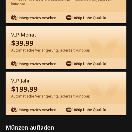
kündbar.
Kostenlos in der App ansehen
Unbegrenztes Ansehen
1080p Hohe Qualität
VIP-Monat
$
39.99
Automatische Verlängerung. Jederzeit kündbar.
Unbegrenztes Ansehen
1080p Hohe Qualität
Episode 50 - Die Erbin hat ihren
Mann auf die schwarze Liste gesetzt
VIP-Jahr
Kompletter Film
$
199.99
1-50
51-85
Alle Episoden
Automatische Verlängerung. Jederzeit kündbar.
45
46
47
48
49
50
Unbegrenztes Ansehen
1080p Hohe Qualität
Münzen aufladen